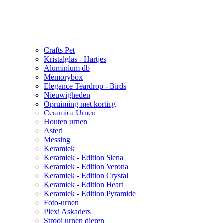
Crafts Pet
Kristalglas - Hartjes
Aluminium db
Memorybox
Elegance Teardrop - Birds
Nieuwigheden
Opruiming met korting
Ceramica Urnen
Houten urnen
Asteri
Messing
Keramiek
Keramiek - Edition Siena
Keramiek - Edition Verona
Keramiek - Edition Crystal
Keramiek - Edition Heart
Keramiek - Edition Pyramide
Foto-urnen
Plexi Askaders
Strooi urnen dieren