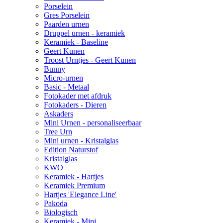
Porselein
Gres Porselein
Paarden urnen
Druppel urnen - keramiek
Keramiek - Baseline
Geert Kunen
Troost Urntjes - Geert Kunen
Bunny
Micro-urnen
Basic - Metaal
Fotokader met afdruk
Fotokaders - Dieren
Askaders
Mini Urnen - personaliseerbaar
Tree Urn
Mini urnen - Kristalglas
Edition Naturstof
Kristalglas
KWO
Keramiek - Hartjes
Keramiek Premium
Hartjes 'Elegance Line'
Pakoda
Biologisch
Keramiek - Mini