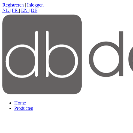
Registreren
|
Inloggen
NL
|
FR
|
EN
|
DE
Home
Producten