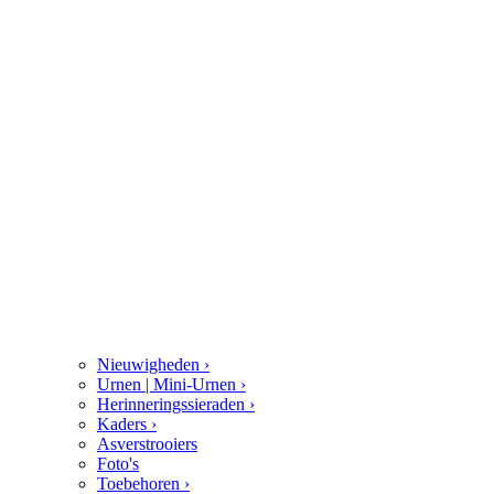
Nieuwigheden
›
Urnen | Mini-Urnen
›
Herinneringssieraden
›
Kaders
›
Asverstrooiers
Foto's
Toebehoren
›