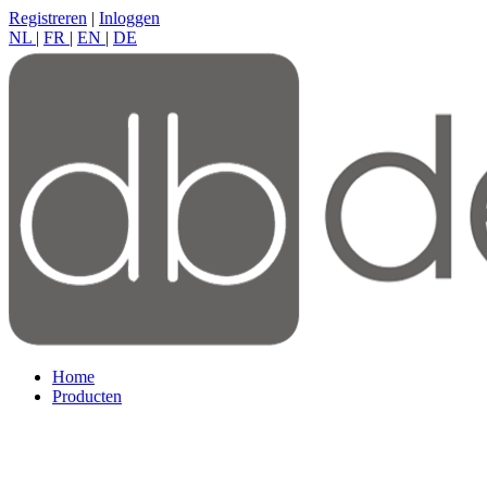
Registreren
|
Inloggen
NL
|
FR
|
EN
|
DE
Home
Producten