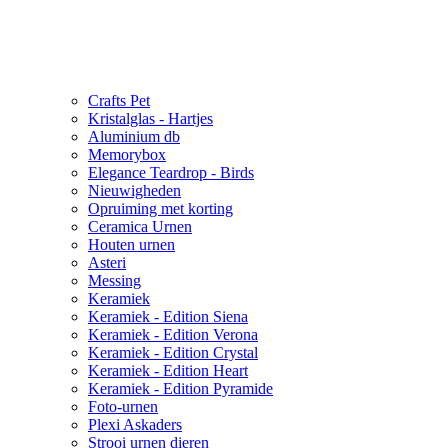
Crafts Pet
Kristalglas - Hartjes
Aluminium db
Memorybox
Elegance Teardrop - Birds
Nieuwigheden
Opruiming met korting
Ceramica Urnen
Houten urnen
Asteri
Messing
Keramiek
Keramiek - Edition Siena
Keramiek - Edition Verona
Keramiek - Edition Crystal
Keramiek - Edition Heart
Keramiek - Edition Pyramide
Foto-urnen
Plexi Askaders
Strooi urnen dieren