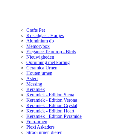
Crafts Pet
Kristalglas - Hartjes
Aluminium db
Memorybox
Elegance Teardrop - Birds
Nieuwigheden
Opruiming met korting
Ceramica Urnen
Houten urnen
Asteri
Messing
Keramiek
Keramiek - Edition Siena
Keramiek - Edition Verona
Keramiek - Edition Crystal
Keramiek - Edition Heart
Keramiek - Edition Pyramide
Foto-urnen
Plexi Askaders
Strooi urnen dieren