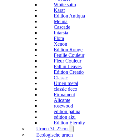
White satin
Karat
Edition Antiqua
Melina
Cascade
Intarsia
Flora
Xenon
Edition Rouge
Feuille Couleur
Fleur Couleur
Fall in Leaves
Edition Creatio
Classic
Urnen metal
classic deco
Firmament
Alicante
rosewood
edition patina
edition aku
Edition Eternity
Urnen 3L 22cm
Ecologische urnen