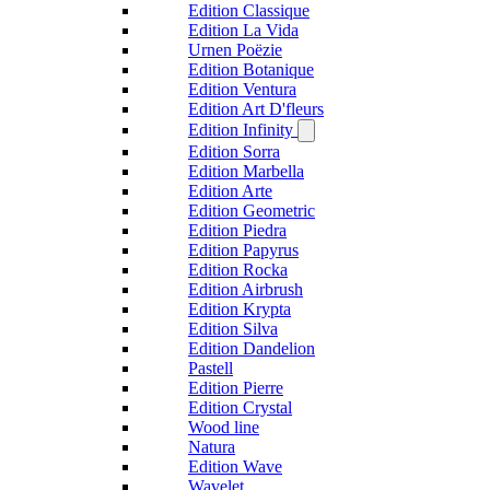
Edition Classique
Edition La Vida
Urnen Poëzie
Edition Botanique
Edition Ventura
Edition Art D'fleurs
Edition Infinity
Edition Sorra
Edition Marbella
Edition Arte
Edition Geometric
Edition Piedra
Edition Papyrus
Edition Rocka
Edition Airbrush
Edition Krypta
Edition Silva
Edition Dandelion
Pastell
Edition Pierre
Edition Crystal
Wood line
Natura
Edition Wave
Wavelet