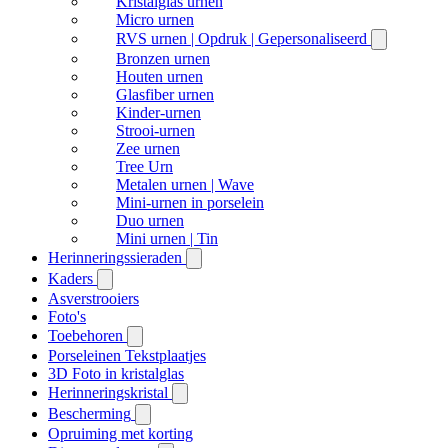
Kristalglas urnen
Micro urnen
RVS urnen | Opdruk | Gepersonaliseerd
Bronzen urnen
Houten urnen
Glasfiber urnen
Kinder-urnen
Strooi-urnen
Zee urnen
Tree Urn
Metalen urnen | Wave
Mini-urnen in porselein
Duo urnen
Mini urnen | Tin
Herinneringssieraden
Kaders
Asverstrooiers
Foto's
Toebehoren
Porseleinen Tekstplaatjes
3D Foto in kristalglas
Herinneringskristal
Bescherming
Opruiming met korting