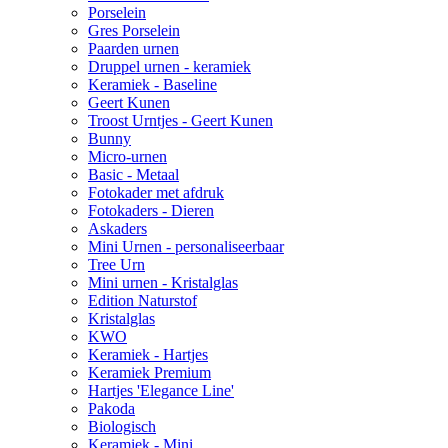
Porselein
Gres Porselein
Paarden urnen
Druppel urnen - keramiek
Keramiek - Baseline
Geert Kunen
Troost Urntjes - Geert Kunen
Bunny
Micro-urnen
Basic - Metaal
Fotokader met afdruk
Fotokaders - Dieren
Askaders
Mini Urnen - personaliseerbaar
Tree Urn
Mini urnen - Kristalglas
Edition Naturstof
Kristalglas
KWO
Keramiek - Hartjes
Keramiek Premium
Hartjes 'Elegance Line'
Pakoda
Biologisch
Keramiek - Mini