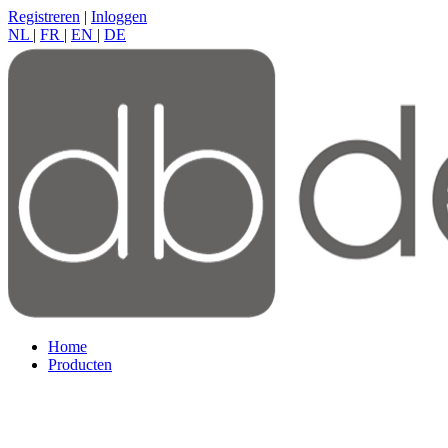
Registreren
|
Inloggen
NL
|
FR
|
EN
|
DE
Home
Producten