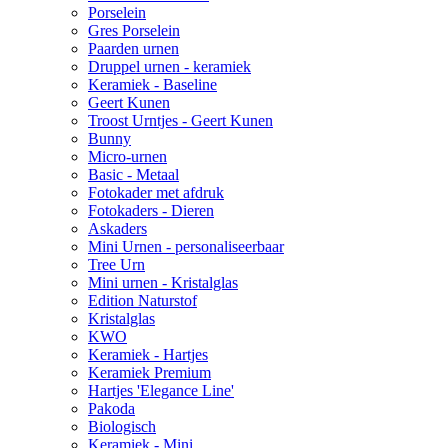
Porselein
Gres Porselein
Paarden urnen
Druppel urnen - keramiek
Keramiek - Baseline
Geert Kunen
Troost Urntjes - Geert Kunen
Bunny
Micro-urnen
Basic - Metaal
Fotokader met afdruk
Fotokaders - Dieren
Askaders
Mini Urnen - personaliseerbaar
Tree Urn
Mini urnen - Kristalglas
Edition Naturstof
Kristalglas
KWO
Keramiek - Hartjes
Keramiek Premium
Hartjes 'Elegance Line'
Pakoda
Biologisch
Keramiek - Mini