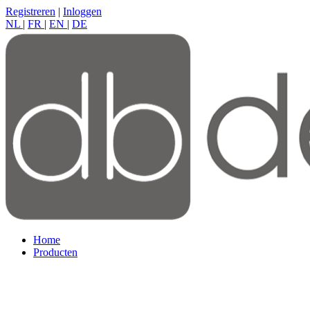
Registreren
|
Inloggen
NL
|
FR
|
EN
|
DE
Home
Producten