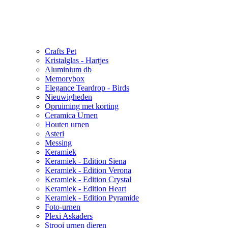
Crafts Pet
Kristalglas - Hartjes
Aluminium db
Memorybox
Elegance Teardrop - Birds
Nieuwigheden
Opruiming met korting
Ceramica Urnen
Houten urnen
Asteri
Messing
Keramiek
Keramiek - Edition Siena
Keramiek - Edition Verona
Keramiek - Edition Crystal
Keramiek - Edition Heart
Keramiek - Edition Pyramide
Foto-urnen
Plexi Askaders
Strooi urnen dieren