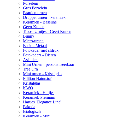
Porselein
Gres Porselein
Paarden urnen
Druppel urnen - keramiek
Keramiek - Baseline
Geert Kunen
Troost Urntjes - Geert Kunen
Bunny
Micro-urnen
Basic - Metaal
Fotokader met afdruk
Fotokaders - Dieren
Askaders
Mini Urnen - personaliseerbaar
Tree Urn
Mini urnen - Kristalglas
Edition Naturstof
Kristalglas
KWO
Keramiek - Hartjes
Keramiek Premium
Hartjes 'Elegance Line'
Pakoda
Biologisch
Keramiek - Mini