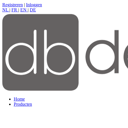
Registreren
|
Inloggen
NL
|
FR
|
EN
|
DE
Home
Producten