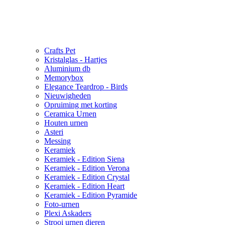
Crafts Pet
Kristalglas - Hartjes
Aluminium db
Memorybox
Elegance Teardrop - Birds
Nieuwigheden
Opruiming met korting
Ceramica Urnen
Houten urnen
Asteri
Messing
Keramiek
Keramiek - Edition Siena
Keramiek - Edition Verona
Keramiek - Edition Crystal
Keramiek - Edition Heart
Keramiek - Edition Pyramide
Foto-urnen
Plexi Askaders
Strooi urnen dieren