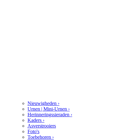
Nieuwigheden
›
Urnen | Mini-Urnen
›
Herinneringssieraden
›
Kaders
›
Asverstrooiers
Foto's
Toebehoren
›