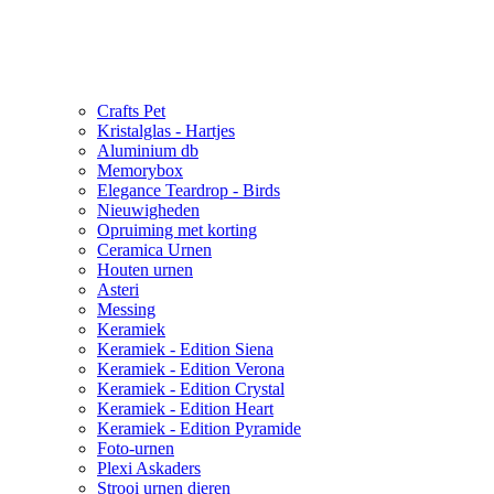
Crafts Pet
Kristalglas - Hartjes
Aluminium db
Memorybox
Elegance Teardrop - Birds
Nieuwigheden
Opruiming met korting
Ceramica Urnen
Houten urnen
Asteri
Messing
Keramiek
Keramiek - Edition Siena
Keramiek - Edition Verona
Keramiek - Edition Crystal
Keramiek - Edition Heart
Keramiek - Edition Pyramide
Foto-urnen
Plexi Askaders
Strooi urnen dieren