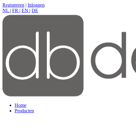
Registreren
|
Inloggen
NL
|
FR
|
EN
|
DE
Home
Producten