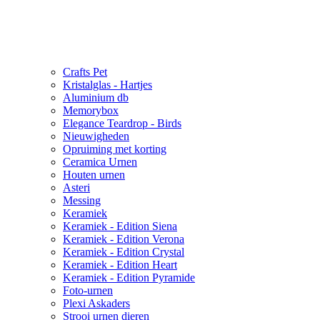
Crafts Pet
Kristalglas - Hartjes
Aluminium db
Memorybox
Elegance Teardrop - Birds
Nieuwigheden
Opruiming met korting
Ceramica Urnen
Houten urnen
Asteri
Messing
Keramiek
Keramiek - Edition Siena
Keramiek - Edition Verona
Keramiek - Edition Crystal
Keramiek - Edition Heart
Keramiek - Edition Pyramide
Foto-urnen
Plexi Askaders
Strooi urnen dieren