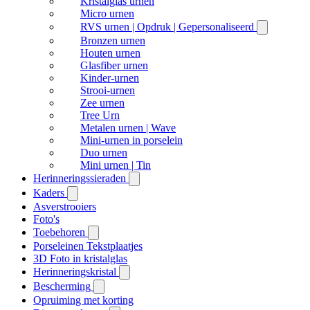
Kristalglas urnen
Micro urnen
RVS urnen | Opdruk | Gepersonaliseerd
Bronzen urnen
Houten urnen
Glasfiber urnen
Kinder-urnen
Strooi-urnen
Zee urnen
Tree Urn
Metalen urnen | Wave
Mini-urnen in porselein
Duo urnen
Mini urnen | Tin
Herinneringssieraden
Kaders
Asverstrooiers
Foto's
Toebehoren
Porseleinen Tekstplaatjes
3D Foto in kristalglas
Herinneringskristal
Bescherming
Opruiming met korting