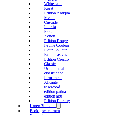
White satin
Karat
Edition Antiqua
Melina
Cascade
Intarsia
Flora
Xenon
Edition Rouge
Feuille Couleur
Fleur Couleur
Fall in Leaves
Edition Creatio
Classic
Urnen metal
classic deco
Firmament
Alicante
rosewood
edition patina
edition aku
Edition Eternity
Urnen 3L 22cm
Ecologische urnen