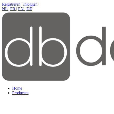
Registreren
|
Inloggen
NL
|
FR
|
EN
|
DE
Home
Producten