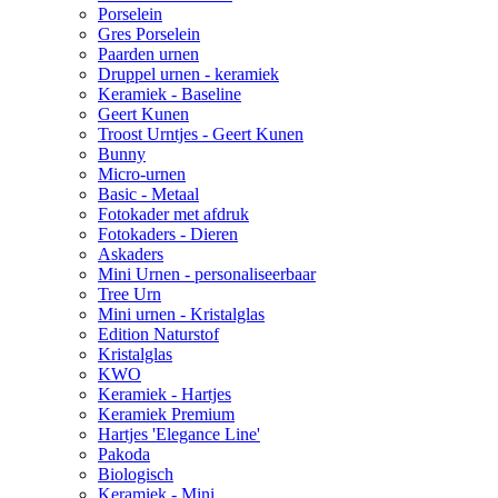
Porselein
Gres Porselein
Paarden urnen
Druppel urnen - keramiek
Keramiek - Baseline
Geert Kunen
Troost Urntjes - Geert Kunen
Bunny
Micro-urnen
Basic - Metaal
Fotokader met afdruk
Fotokaders - Dieren
Askaders
Mini Urnen - personaliseerbaar
Tree Urn
Mini urnen - Kristalglas
Edition Naturstof
Kristalglas
KWO
Keramiek - Hartjes
Keramiek Premium
Hartjes 'Elegance Line'
Pakoda
Biologisch
Keramiek - Mini