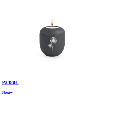
P3480L
Nieuw