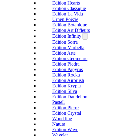
Edition Hearts
Edition Classique
Edition La Vida
Urnen Poëzie
Edition Botanique
Edition Art D'fleurs
Edition Infinity
Edition Sorra
Edition Marbella
Edition Arte
Edition Geometric
Edition Piedra
Edition Papyrus
Edition Rocka
Edition Airbrush
Edition Krypta
Edition Silva
Edition Dandelion
Pastell
Edition Pierre
Edition Crystal
Wood line
Natura
Edition Wave
Wavelet