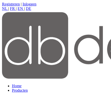
Registreren
|
Inloggen
NL
|
FR
|
EN
|
DE
Home
Producten