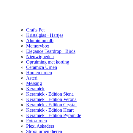
Crafts Pet
Kristalglas - Hartjes
Aluminium db
Memorybox
Elegance Teardrop - Birds
Nieuwigheden
Opruiming met korting
Ceramica Urnen
Houten urnen
Asteri
Messing
Keramiek
Keramiek - Edition Siena
Keramiek - Edition Verona
Keramiek - Edition Crystal
Keramiek - Edition Heart
Keramiek - Edition Pyramide
Foto-urnen
Plexi Askaders
Strooi urnen dieren