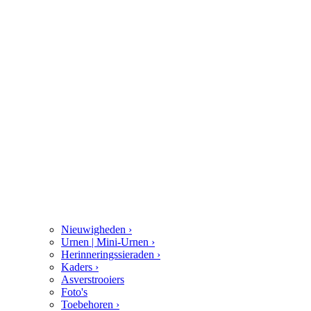
Nieuwigheden
›
Urnen | Mini-Urnen
›
Herinneringssieraden
›
Kaders
›
Asverstrooiers
Foto's
Toebehoren
›