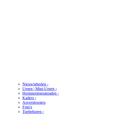
Nieuwigheden
›
Urnen | Mini-Urnen
›
Herinneringssieraden
›
Kaders
›
Asverstrooiers
Foto's
Toebehoren
›