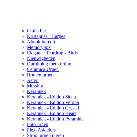
Crafts Pet
Kristalglas - Hartjes
Aluminium db
Memorybox
Elegance Teardrop - Birds
Nieuwigheden
Opruiming met korting
Ceramica Urnen
Houten urnen
Asteri
Messing
Keramiek
Keramiek - Edition Siena
Keramiek - Edition Verona
Keramiek - Edition Crystal
Keramiek - Edition Heart
Keramiek - Edition Pyramide
Foto-urnen
Plexi Askaders
Strooi urnen dieren