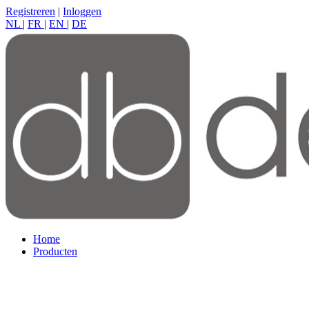
Registreren
|
Inloggen
NL
|
FR
|
EN
|
DE
Home
Producten