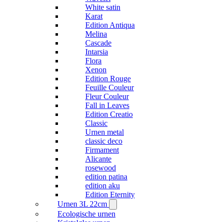
White satin
Karat
Edition Antiqua
Melina
Cascade
Intarsia
Flora
Xenon
Edition Rouge
Feuille Couleur
Fleur Couleur
Fall in Leaves
Edition Creatio
Classic
Urnen metal
classic deco
Firmament
Alicante
rosewood
edition patina
edition aku
Edition Eternity
Urnen 3L 22cm
Ecologische urnen