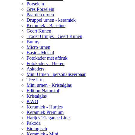
Porselein
Gres Porselein
Paarden urnen
Druppel urnen - keramiek
Keramiek - Baseline
Geert Kunen
Troost Urntjes - Geert Kunen
Bunny
Micro-urnen
Basic - Metaal
Fotokader met afdruk
Fotokaders - Dieren
Askaders
Mini Urnen - personaliseerbaar
Tree Urn
Mini urnen - Kristalglas
Edition Naturstof
Kristalglas
KWO
Keramiek - Hartjes
Keramiek Premium
Hartjes 'Elegance Line'
Pakoda
Biologisch
Keramiek - Mini