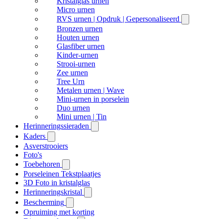
Kristalglas urnen
Micro urnen
RVS urnen | Opdruk | Gepersonaliseerd
Bronzen urnen
Houten urnen
Glasfiber urnen
Kinder-urnen
Strooi-urnen
Zee urnen
Tree Urn
Metalen urnen | Wave
Mini-urnen in porselein
Duo urnen
Mini urnen | Tin
Herinneringssieraden
Kaders
Asverstrooiers
Foto's
Toebehoren
Porseleinen Tekstplaatjes
3D Foto in kristalglas
Herinneringskristal
Bescherming
Opruiming met korting