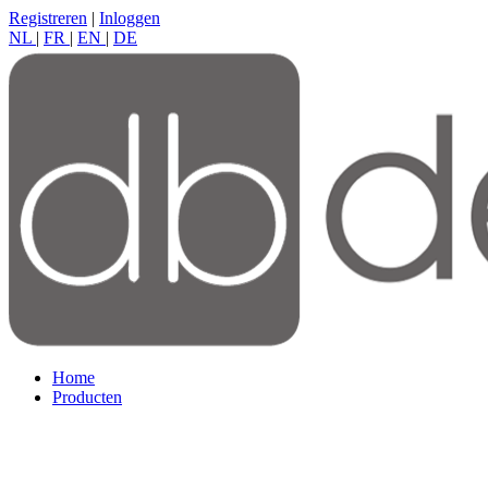
Registreren
|
Inloggen
NL
|
FR
|
EN
|
DE
Home
Producten