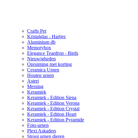
Crafts Pet
Kristalglas - Hartjes
Aluminium db
Memorybox
Elegance Teardrop - Birds
Nieuwigheden
Opruiming met korting
Ceramica Urnen
Houten urnen
Asteri
Messing
Keramiek
Keramiek - Edition Siena
Keramiek - Edition Verona
Keramiek - Edition Crystal
Keramiek - Edition Heart
Keramiek - Edition Pyramide
Foto-urnen
Plexi Askaders
Strooi urnen dieren