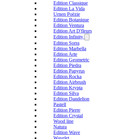
Edition Classique
Edition La Vida
Urnen Poëzie
Edition Botanique
Edition Ventura
Edition Art D'fleurs
Edition Infinity
Edition Sorra
Edition Marbella
Edition Arte
Edition Geometric
Edition Piedra
Edition Papyrus
Edition Rocka
Edition Airbrush
Edition Krypta
Edition Silva
Edition Dandelion
Pastell
Edition Pierre
Edition Crystal
Wood line
Natura
Edition Wave
Wavelet