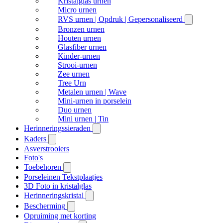
Kristalglas urnen
Micro urnen
RVS urnen | Opdruk | Gepersonaliseerd
Bronzen urnen
Houten urnen
Glasfiber urnen
Kinder-urnen
Strooi-urnen
Zee urnen
Tree Urn
Metalen urnen | Wave
Mini-urnen in porselein
Duo urnen
Mini urnen | Tin
Herinneringssieraden
Kaders
Asverstrooiers
Foto's
Toebehoren
Porseleinen Tekstplaatjes
3D Foto in kristalglas
Herinneringskristal
Bescherming
Opruiming met korting