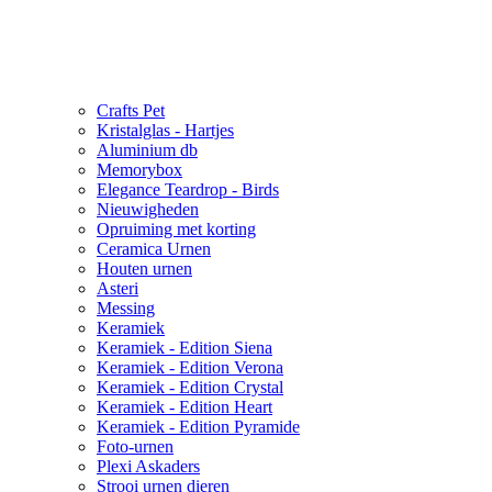
Crafts Pet
Kristalglas - Hartjes
Aluminium db
Memorybox
Elegance Teardrop - Birds
Nieuwigheden
Opruiming met korting
Ceramica Urnen
Houten urnen
Asteri
Messing
Keramiek
Keramiek - Edition Siena
Keramiek - Edition Verona
Keramiek - Edition Crystal
Keramiek - Edition Heart
Keramiek - Edition Pyramide
Foto-urnen
Plexi Askaders
Strooi urnen dieren