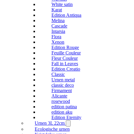
White satin
Karat
Edition Antiqua
Melina
Cascade
Intarsia
Flora
Xenon
Edition Rouge
Feuille Couleur
Fleur Couleur
Fall in Leaves
Edition Creatio
Classic
Urnen metal
classic deco
Firmament
Alicante
rosewood
edition patina
edition aku
Edition Eternity
Urnen 3L 22cm
Ecologische urnen