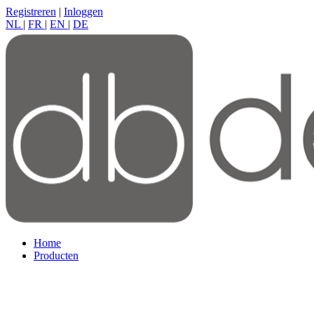
Registreren
|
Inloggen
NL
|
FR
|
EN
|
DE
Home
Producten