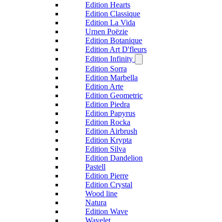
Edition Hearts
Edition Classique
Edition La Vida
Urnen Poëzie
Edition Botanique
Edition Art D'fleurs
Edition Infinity
Edition Sorra
Edition Marbella
Edition Arte
Edition Geometric
Edition Piedra
Edition Papyrus
Edition Rocka
Edition Airbrush
Edition Krypta
Edition Silva
Edition Dandelion
Pastell
Edition Pierre
Edition Crystal
Wood line
Natura
Edition Wave
Wavelet