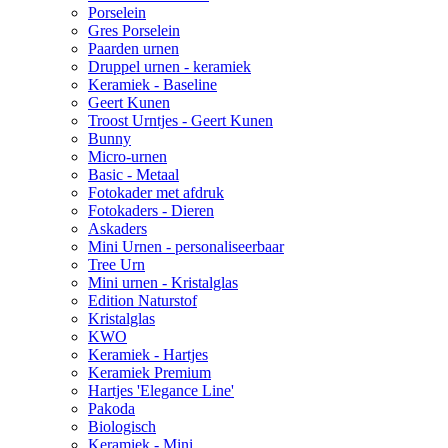
Porselein
Gres Porselein
Paarden urnen
Druppel urnen - keramiek
Keramiek - Baseline
Geert Kunen
Troost Urntjes - Geert Kunen
Bunny
Micro-urnen
Basic - Metaal
Fotokader met afdruk
Fotokaders - Dieren
Askaders
Mini Urnen - personaliseerbaar
Tree Urn
Mini urnen - Kristalglas
Edition Naturstof
Kristalglas
KWO
Keramiek - Hartjes
Keramiek Premium
Hartjes 'Elegance Line'
Pakoda
Biologisch
Keramiek - Mini