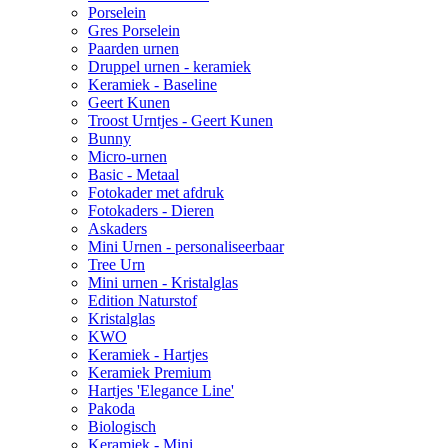
Porselein
Gres Porselein
Paarden urnen
Druppel urnen - keramiek
Keramiek - Baseline
Geert Kunen
Troost Urntjes - Geert Kunen
Bunny
Micro-urnen
Basic - Metaal
Fotokader met afdruk
Fotokaders - Dieren
Askaders
Mini Urnen - personaliseerbaar
Tree Urn
Mini urnen - Kristalglas
Edition Naturstof
Kristalglas
KWO
Keramiek - Hartjes
Keramiek Premium
Hartjes 'Elegance Line'
Pakoda
Biologisch
Keramiek - Mini