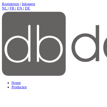
Registreren
|
Inloggen
NL
|
FR
|
EN
|
DE
Home
Producten