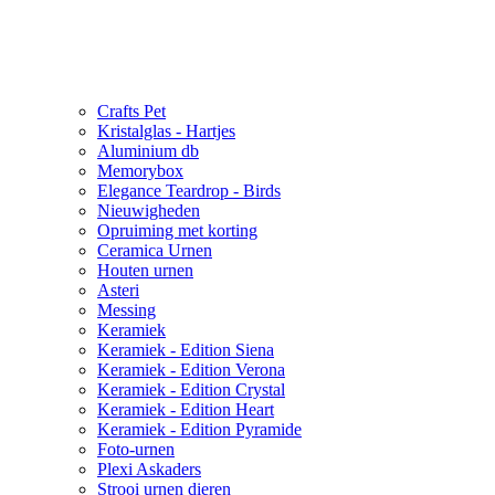
Crafts Pet
Kristalglas - Hartjes
Aluminium db
Memorybox
Elegance Teardrop - Birds
Nieuwigheden
Opruiming met korting
Ceramica Urnen
Houten urnen
Asteri
Messing
Keramiek
Keramiek - Edition Siena
Keramiek - Edition Verona
Keramiek - Edition Crystal
Keramiek - Edition Heart
Keramiek - Edition Pyramide
Foto-urnen
Plexi Askaders
Strooi urnen dieren