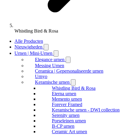
Whistling Bird & Rosa
Alle Producten
Nieuwigheden
Urnen | Mini-Urnen
Elegance urnen
Messing Urnen
Ceramica | Gepersonaliseerde urnen
Urnyo
Keramische urnen
Whistling Bird & Rosa
Eterna urnen
Memento urnen
Forever Framed
Keramische urnen - DWI collection
Serenity urnen
Porseleinen urnen
B-CP urnen
Ceramic Art urnen