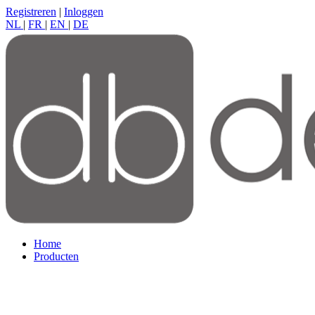
Registreren
|
Inloggen
NL
|
FR
|
EN
|
DE
Home
Producten