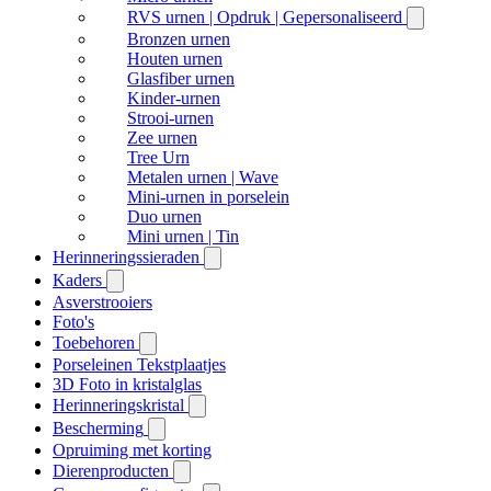
RVS urnen | Opdruk | Gepersonaliseerd
Bronzen urnen
Houten urnen
Glasfiber urnen
Kinder-urnen
Strooi-urnen
Zee urnen
Tree Urn
Metalen urnen | Wave
Mini-urnen in porselein
Duo urnen
Mini urnen | Tin
Herinneringssieraden
Kaders
Asverstrooiers
Foto's
Toebehoren
Porseleinen Tekstplaatjes
3D Foto in kristalglas
Herinneringskristal
Bescherming
Opruiming met korting
Dierenproducten