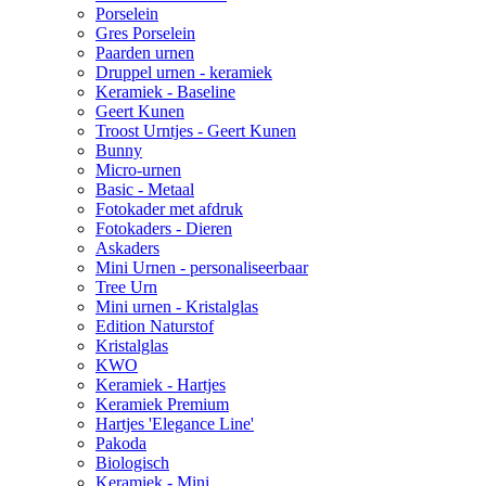
Porselein
Gres Porselein
Paarden urnen
Druppel urnen - keramiek
Keramiek - Baseline
Geert Kunen
Troost Urntjes - Geert Kunen
Bunny
Micro-urnen
Basic - Metaal
Fotokader met afdruk
Fotokaders - Dieren
Askaders
Mini Urnen - personaliseerbaar
Tree Urn
Mini urnen - Kristalglas
Edition Naturstof
Kristalglas
KWO
Keramiek - Hartjes
Keramiek Premium
Hartjes 'Elegance Line'
Pakoda
Biologisch
Keramiek - Mini