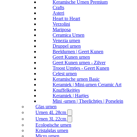
Keramische Urnen Premium
Crafts
Asteri
Heart to Heart
Verzolini
Mariposa
Ceramica Urnen
Venezia urnen
Druppel urnen
Beeldurnen | Geert Kunen
Geert Kunen urnen
Geert Kunen urnen - Zilver
Troost Urntjes - Geert Kunen
Celest urnen
Keramische urnen Basic
Keramiek | Mini-urnen Ceramic Art
Knuffelkeitjes
Keramiek | Hartjes
Mini -urnen | Theelichtjes | Porselein
Glas urnen
Urnen 4L 28cm
Urnen 3L 22cm
Ecologische urnen
Kristalglas urnen
Micro urnen