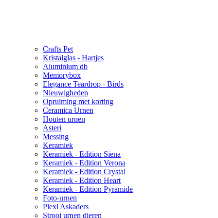
Crafts Pet
Kristalglas - Hartjes
Aluminium db
Memorybox
Elegance Teardrop - Birds
Nieuwigheden
Opruiming met korting
Ceramica Urnen
Houten urnen
Asteri
Messing
Keramiek
Keramiek - Edition Siena
Keramiek - Edition Verona
Keramiek - Edition Crystal
Keramiek - Edition Heart
Keramiek - Edition Pyramide
Foto-urnen
Plexi Askaders
Strooi urnen dieren