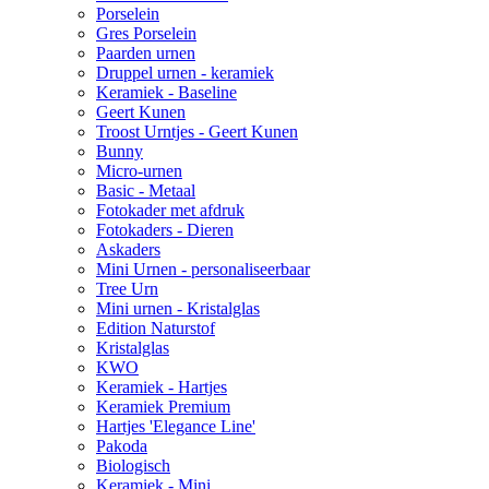
Porselein
Gres Porselein
Paarden urnen
Druppel urnen - keramiek
Keramiek - Baseline
Geert Kunen
Troost Urntjes - Geert Kunen
Bunny
Micro-urnen
Basic - Metaal
Fotokader met afdruk
Fotokaders - Dieren
Askaders
Mini Urnen - personaliseerbaar
Tree Urn
Mini urnen - Kristalglas
Edition Naturstof
Kristalglas
KWO
Keramiek - Hartjes
Keramiek Premium
Hartjes 'Elegance Line'
Pakoda
Biologisch
Keramiek - Mini