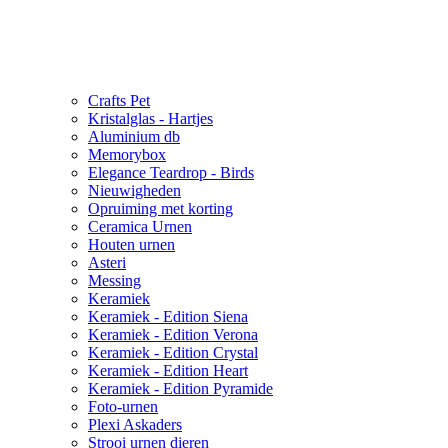
Crafts Pet
Kristalglas - Hartjes
Aluminium db
Memorybox
Elegance Teardrop - Birds
Nieuwigheden
Opruiming met korting
Ceramica Urnen
Houten urnen
Asteri
Messing
Keramiek
Keramiek - Edition Siena
Keramiek - Edition Verona
Keramiek - Edition Crystal
Keramiek - Edition Heart
Keramiek - Edition Pyramide
Foto-urnen
Plexi Askaders
Strooi urnen dieren