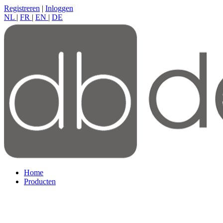
Registreren
|
Inloggen
NL
|
FR
|
EN
|
DE
Home
Producten