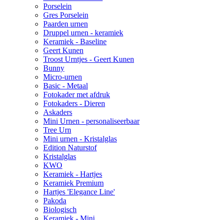
Porselein
Gres Porselein
Paarden urnen
Druppel urnen - keramiek
Keramiek - Baseline
Geert Kunen
Troost Urntjes - Geert Kunen
Bunny
Micro-urnen
Basic - Metaal
Fotokader met afdruk
Fotokaders - Dieren
Askaders
Mini Urnen - personaliseerbaar
Tree Urn
Mini urnen - Kristalglas
Edition Naturstof
Kristalglas
KWO
Keramiek - Hartjes
Keramiek Premium
Hartjes 'Elegance Line'
Pakoda
Biologisch
Keramiek - Mini