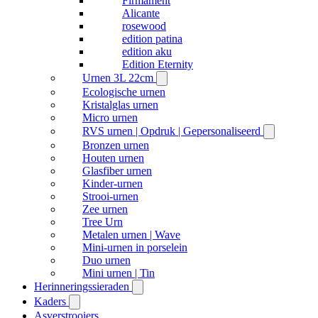
Firmament
Alicante
rosewood
edition patina
edition aku
Edition Eternity
Urnen 3L 22cm
Ecologische urnen
Kristalglas urnen
Micro urnen
RVS urnen | Opdruk | Gepersonaliseerd
Bronzen urnen
Houten urnen
Glasfiber urnen
Kinder-urnen
Strooi-urnen
Zee urnen
Tree Urn
Metalen urnen | Wave
Mini-urnen in porselein
Duo urnen
Mini urnen | Tin
Herinneringssieraden
Kaders
Asverstrooiers