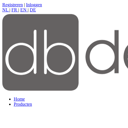
Registreren
|
Inloggen
NL
|
FR
|
EN
|
DE
Home
Producten