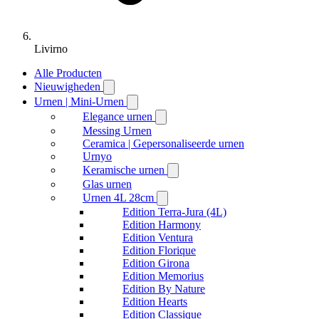
Livirno
Alle Producten
Nieuwigheden
Urnen | Mini-Urnen
Elegance urnen
Messing Urnen
Ceramica | Gepersonaliseerde urnen
Urnyo
Keramische urnen
Glas urnen
Urnen 4L 28cm
Edition Terra-Jura (4L)
Edition Harmony
Edition Ventura
Edition Florique
Edition Girona
Edition Memorius
Edition By Nature
Edition Hearts
Edition Classique