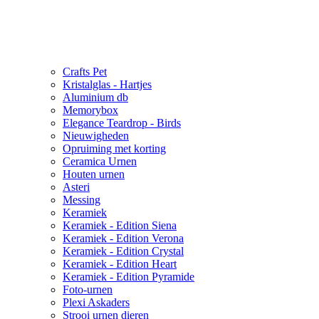
Crafts Pet
Kristalglas - Hartjes
Aluminium db
Memorybox
Elegance Teardrop - Birds
Nieuwigheden
Opruiming met korting
Ceramica Urnen
Houten urnen
Asteri
Messing
Keramiek
Keramiek - Edition Siena
Keramiek - Edition Verona
Keramiek - Edition Crystal
Keramiek - Edition Heart
Keramiek - Edition Pyramide
Foto-urnen
Plexi Askaders
Strooi urnen dieren