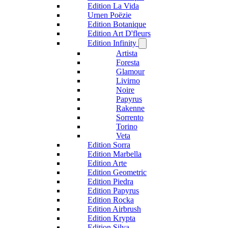
Edition La Vida
Urnen Poëzie
Edition Botanique
Edition Art D'fleurs
Edition Infinity
Artista
Foresta
Glamour
Livirno
Noire
Papyrus
Rakenne
Sorrento
Torino
Veta
Edition Sorra
Edition Marbella
Edition Arte
Edition Geometric
Edition Piedra
Edition Papyrus
Edition Rocka
Edition Airbrush
Edition Krypta
Edition Silva