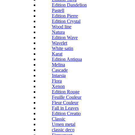
Edition Dandelion
Pastell
Edition Pierre
Edition Crystal
Wood line
Natura
Edition Wave
Wavelet
White satin
Karat
Edition Antiqua
Melina
Cascade
Intarsia
Flora
Xenon
Edition Rouge
Feuille Couleur
Fleur Couleur
Fall in Leaves
Edition Creatio
Classic
Urnen metal
classic deco