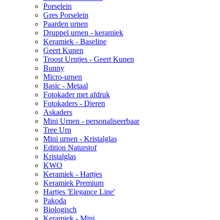
Porselein
Gres Porselein
Paarden urnen
Druppel urnen - keramiek
Keramiek - Baseline
Geert Kunen
Troost Urntjes - Geert Kunen
Bunny
Micro-urnen
Basic - Metaal
Fotokader met afdruk
Fotokaders - Dieren
Askaders
Mini Urnen - personaliseerbaar
Tree Urn
Mini urnen - Kristalglas
Edition Naturstof
Kristalglas
KWO
Keramiek - Hartjes
Keramiek Premium
Hartjes 'Elegance Line'
Pakoda
Biologisch
Keramiek - Mini