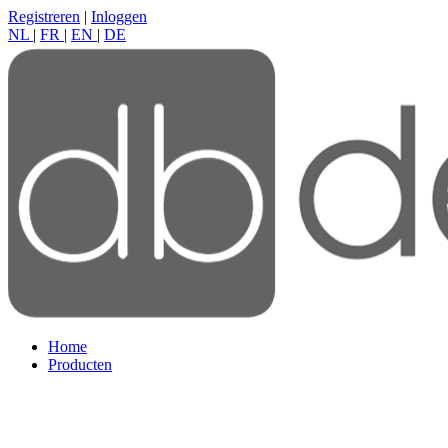
Registreren
|
Inloggen
NL
|
FR
|
EN
|
DE
Home
Producten