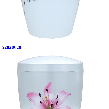
52820620