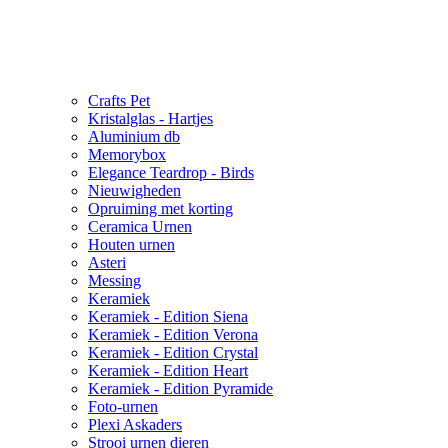
Crafts Pet
Kristalglas - Hartjes
Aluminium db
Memorybox
Elegance Teardrop - Birds
Nieuwigheden
Opruiming met korting
Ceramica Urnen
Houten urnen
Asteri
Messing
Keramiek
Keramiek - Edition Siena
Keramiek - Edition Verona
Keramiek - Edition Crystal
Keramiek - Edition Heart
Keramiek - Edition Pyramide
Foto-urnen
Plexi Askaders
Strooi urnen dieren