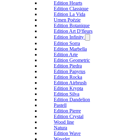
Edition Hearts
Edition Classique
Edition La Vida
Urnen Poëzie
Edition Botanique
Edition Art D'fleurs
Edition Infinity
Edition Sorra
Edition Marbella
Edition Arte
Edition Geometric
Edition Piedra
Edition Papyrus
Edition Rocka
Edition Airbrush
Edition Krypta
Edition Silva
Edition Dandelion
Pastell
Edition Pierre
Edition Crystal
Wood line
Natura
Edition Wave
Wavelet