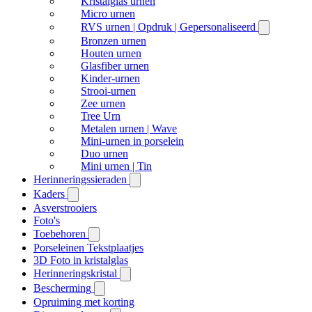
Kristalglas urnen
Micro urnen
RVS urnen | Opdruk | Gepersonaliseerd
Bronzen urnen
Houten urnen
Glasfiber urnen
Kinder-urnen
Strooi-urnen
Zee urnen
Tree Urn
Metalen urnen | Wave
Mini-urnen in porselein
Duo urnen
Mini urnen | Tin
Herinneringssieraden
Kaders
Asverstrooiers
Foto's
Toebehoren
Porseleinen Tekstplaatjes
3D Foto in kristalglas
Herinneringskristal
Bescherming
Opruiming met korting