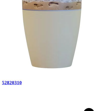
52820310