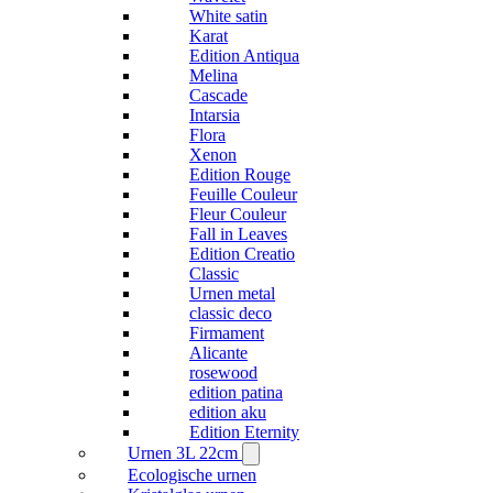
White satin
Karat
Edition Antiqua
Melina
Cascade
Intarsia
Flora
Xenon
Edition Rouge
Feuille Couleur
Fleur Couleur
Fall in Leaves
Edition Creatio
Classic
Urnen metal
classic deco
Firmament
Alicante
rosewood
edition patina
edition aku
Edition Eternity
Urnen 3L 22cm
Ecologische urnen