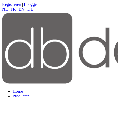
Registreren
|
Inloggen
NL
|
FR
|
EN
|
DE
Home
Producten