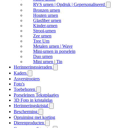
RVS urnen | Opdruk | Gepersonaliseerd
Bronzen urnen
Houten urnen
Glasfiber urnen
Kinder-urnen
Strooi-urnen
Zee urnen
Tree Urn
Metalen urnen | Wave
Mini-urnen in porselein
Duo urnen
Mini urnen | Tin
Herinneringssieraden
Kaders
Asverstrooiers
Foto's
Toebehoren
Porseleinen Tekstplaatjes
3D Foto in kristalglas
Herinneringskristal
Bescherming
Opruiming met korting
Dierenproducten