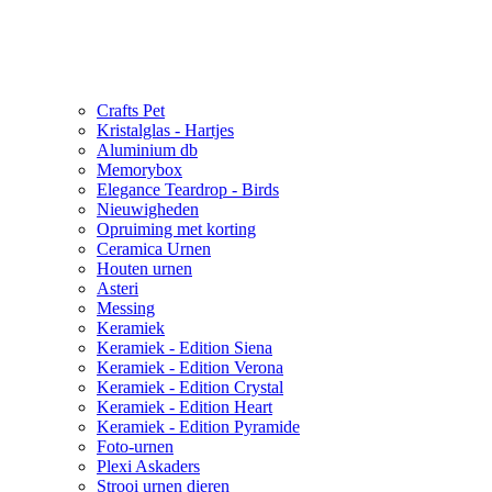
Crafts Pet
Kristalglas - Hartjes
Aluminium db
Memorybox
Elegance Teardrop - Birds
Nieuwigheden
Opruiming met korting
Ceramica Urnen
Houten urnen
Asteri
Messing
Keramiek
Keramiek - Edition Siena
Keramiek - Edition Verona
Keramiek - Edition Crystal
Keramiek - Edition Heart
Keramiek - Edition Pyramide
Foto-urnen
Plexi Askaders
Strooi urnen dieren