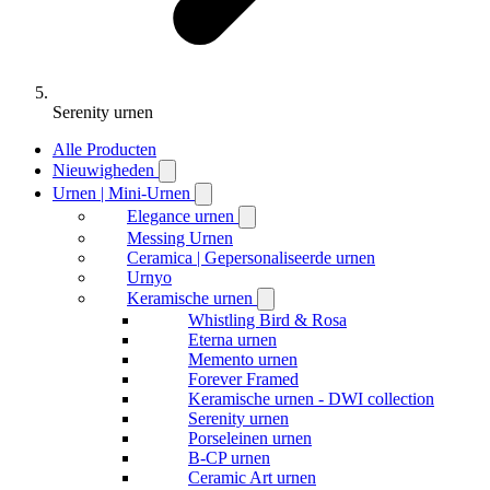
Serenity urnen
Alle Producten
Nieuwigheden
Urnen | Mini-Urnen
Elegance urnen
Messing Urnen
Ceramica | Gepersonaliseerde urnen
Urnyo
Keramische urnen
Whistling Bird & Rosa
Eterna urnen
Memento urnen
Forever Framed
Keramische urnen - DWI collection
Serenity urnen
Porseleinen urnen
B-CP urnen
Ceramic Art urnen