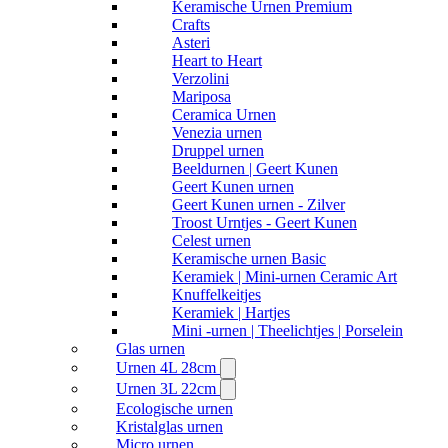
Keramische Urnen Premium
Crafts
Asteri
Heart to Heart
Verzolini
Mariposa
Ceramica Urnen
Venezia urnen
Druppel urnen
Beeldurnen | Geert Kunen
Geert Kunen urnen
Geert Kunen urnen - Zilver
Troost Urntjes - Geert Kunen
Celest urnen
Keramische urnen Basic
Keramiek | Mini-urnen Ceramic Art
Knuffelkeitjes
Keramiek | Hartjes
Mini -urnen | Theelichtjes | Porselein
Glas urnen
Urnen 4L 28cm
Urnen 3L 22cm
Ecologische urnen
Kristalglas urnen
Micro urnen