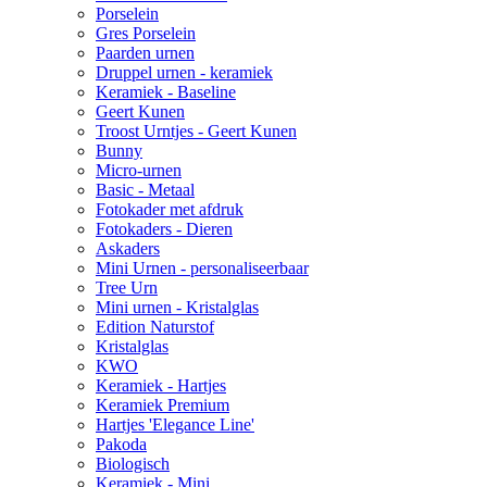
Porselein
Gres Porselein
Paarden urnen
Druppel urnen - keramiek
Keramiek - Baseline
Geert Kunen
Troost Urntjes - Geert Kunen
Bunny
Micro-urnen
Basic - Metaal
Fotokader met afdruk
Fotokaders - Dieren
Askaders
Mini Urnen - personaliseerbaar
Tree Urn
Mini urnen - Kristalglas
Edition Naturstof
Kristalglas
KWO
Keramiek - Hartjes
Keramiek Premium
Hartjes 'Elegance Line'
Pakoda
Biologisch
Keramiek - Mini