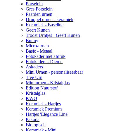
Porselein
Gres Porselein
Paarden urnen
Druppel urnen - keramiek
Keramiek - Baseline
Geert Kunen
Troost Urntjes - Geert Kunen
Bunny
Micro-urnen
Basic - Metaal
Fotokader met afdruk
Fotokaders - Dieren
Askaders
Mini Urnen - personaliseerbaar
Tree Urn
Mini urnen - Kristalglas
Edition Naturstof
Kristalglas
KWO
Keramiek - Hartjes
Keramiek Premium
Hartjes 'Elegance Line'
Pakoda
Biologisch
Keramiek - Mini