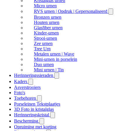
Kristalglas urnen
Micro urnen
RVS urnen | Opdruk | Gepersonaliseerd
Bronzen urnen
Houten urnen
Glasfiber urnen
Kinder-urnen
Strooi-urnen
Zee urnen
Tree Urn
Metalen urnen | Wave
Mini-urnen in porselein
Duo urnen
Mini urnen | Tin
Herinneringssieraden
Kaders
Asverstrooiers
Foto's
Toebehoren
Porseleinen Tekstplaatjes
3D Foto in kristalglas
Herinneringskristal
Bescherming
Opruiming met korting