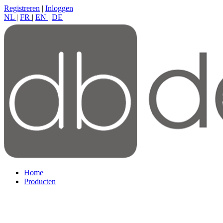
Registreren
|
Inloggen
NL
|
FR
|
EN
|
DE
Home
Producten