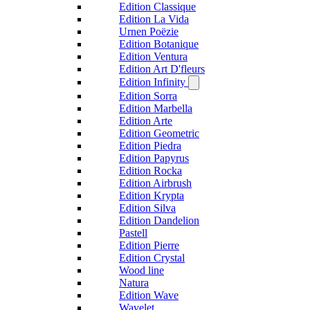
Edition Classique
Edition La Vida
Urnen Poëzie
Edition Botanique
Edition Ventura
Edition Art D'fleurs
Edition Infinity
Edition Sorra
Edition Marbella
Edition Arte
Edition Geometric
Edition Piedra
Edition Papyrus
Edition Rocka
Edition Airbrush
Edition Krypta
Edition Silva
Edition Dandelion
Pastell
Edition Pierre
Edition Crystal
Wood line
Natura
Edition Wave
Wavelet