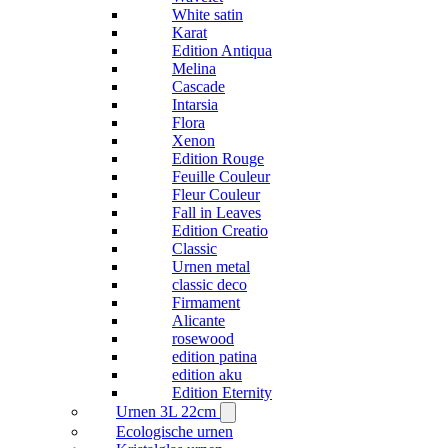
White satin
Karat
Edition Antiqua
Melina
Cascade
Intarsia
Flora
Xenon
Edition Rouge
Feuille Couleur
Fleur Couleur
Fall in Leaves
Edition Creatio
Classic
Urnen metal
classic deco
Firmament
Alicante
rosewood
edition patina
edition aku
Edition Eternity
Urnen 3L 22cm
Ecologische urnen