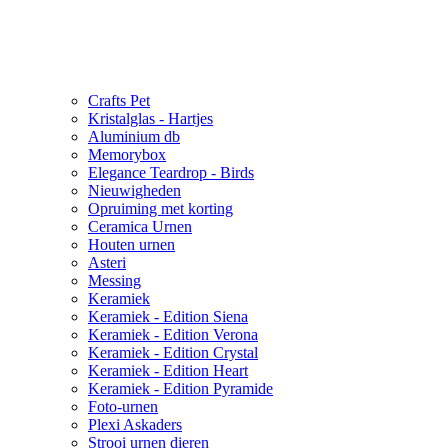
Crafts Pet
Kristalglas - Hartjes
Aluminium db
Memorybox
Elegance Teardrop - Birds
Nieuwigheden
Opruiming met korting
Ceramica Urnen
Houten urnen
Asteri
Messing
Keramiek
Keramiek - Edition Siena
Keramiek - Edition Verona
Keramiek - Edition Crystal
Keramiek - Edition Heart
Keramiek - Edition Pyramide
Foto-urnen
Plexi Askaders
Strooi urnen dieren