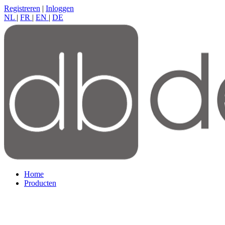
Registreren
|
Inloggen
NL
|
FR
|
EN
|
DE
Home
Producten