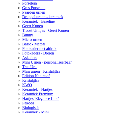
Porselein
Gres Porselein
Paarden urnen
Druppel urnen - keramiek
Keramiek - Baseline
Geert Kunen
Troost Urntjes - Geert Kunen
Bunny
Micro-urnen
Basic - Metaal
Fotokader met afdruk
Fotokaders - Dieren
Askaders
Mini Urnen - personaliseerbaar
Tree Urn
Mini urnen - Kristalglas
Edition Naturstof
Kristalglas
KWO
Keramiek - Hartjes
Keramiek Premium
Hartjes 'Elegance Line'
Pakoda
Biologisch
Keramiek - Mini