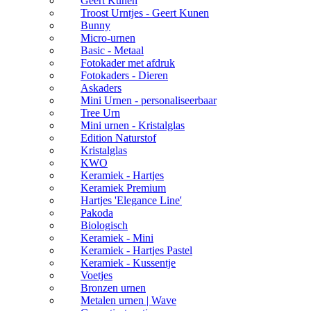
Geert Kunen
Troost Urntjes - Geert Kunen
Bunny
Micro-urnen
Basic - Metaal
Fotokader met afdruk
Fotokaders - Dieren
Askaders
Mini Urnen - personaliseerbaar
Tree Urn
Mini urnen - Kristalglas
Edition Naturstof
Kristalglas
KWO
Keramiek - Hartjes
Keramiek Premium
Hartjes 'Elegance Line'
Pakoda
Biologisch
Keramiek - Mini
Keramiek - Hartjes Pastel
Keramiek - Kussentje
Voetjes
Bronzen urnen
Metalen urnen | Wave