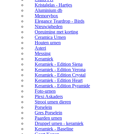
Kristalglas - Hartjes
Aluminium db
Memorybox
Elegance Teardrop - Birds
Nieuwigheden
Opruiming met korting
Ceramica Urnen
Houten urnen
Asteri
Messing
Keramiek
Keramiek - Edition Siena
Keramiek - Edition Verona
Keramiek - Edition Crystal
Keramiek - Edition Heart
Keramiek - Edition Pyramide
Foto-urnen
Plexi Askaders
Strooi urnen dieren
Porselein
Gres Porselein
Paarden urnen
Druppel urnen - keramiek
Keramiek - Baseline