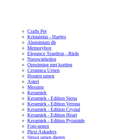
Crafts Pet
Kristalglas - Hartjes
Aluminium db
Memorybox
Elegance Teardrop - Birds
Nieuwigheden
Opruiming met korting
Ceramica Urnen
Houten urnen
Asteri
Messing
Keramiek
Keramiek - Edition Siena
Keramiek - Edition Verona
Keramiek - Edition Crystal
Keramiek - Edition Heart
Keramiek - Edition Pyramide
Foto-urnen
Plexi Askaders
Strooi urnen dieren