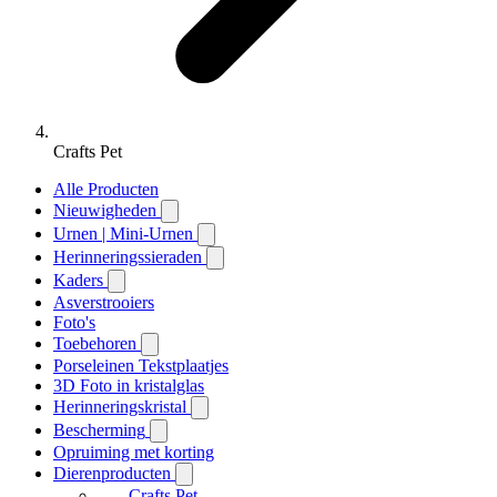
Crafts Pet
Alle Producten
Nieuwigheden
Urnen | Mini-Urnen
Herinneringssieraden
Kaders
Asverstrooiers
Foto's
Toebehoren
Porseleinen Tekstplaatjes
3D Foto in kristalglas
Herinneringskristal
Bescherming
Opruiming met korting
Dierenproducten
Crafts Pet