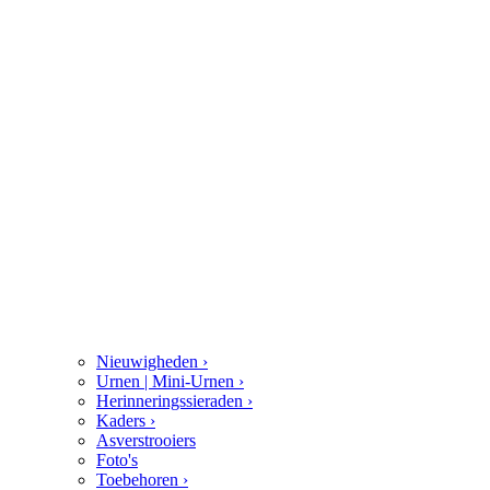
Nieuwigheden
›
Urnen | Mini-Urnen
›
Herinneringssieraden
›
Kaders
›
Asverstrooiers
Foto's
Toebehoren
›