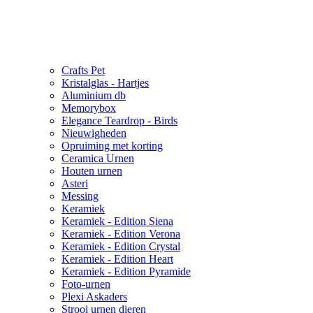
Crafts Pet
Kristalglas - Hartjes
Aluminium db
Memorybox
Elegance Teardrop - Birds
Nieuwigheden
Opruiming met korting
Ceramica Urnen
Houten urnen
Asteri
Messing
Keramiek
Keramiek - Edition Siena
Keramiek - Edition Verona
Keramiek - Edition Crystal
Keramiek - Edition Heart
Keramiek - Edition Pyramide
Foto-urnen
Plexi Askaders
Strooi urnen dieren