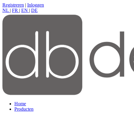
Registreren
|
Inloggen
NL
|
FR
|
EN
|
DE
Home
Producten