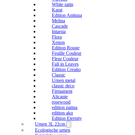
White satin
Karat
Edition Antiqua
Melina
Cascade
Intarsia
Flora
Xenon
Edition Rouge
Feuille Couleur
Fleur Couleur
Fall in Leaves
Edition Creatio
Classic
Urnen metal
classic deco
Firmament
Alicante
rosewood
edition patina
edition aku
Edition Eternity
Urnen 3L 22cm
Ecologische urnen