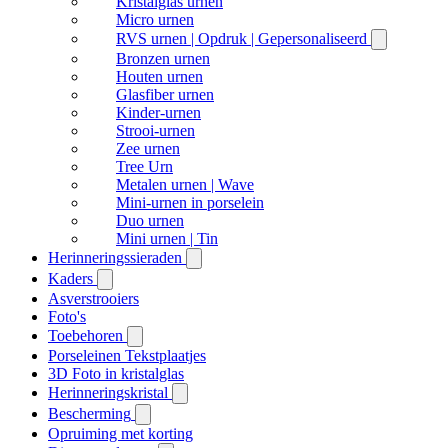
Kristalglas urnen
Micro urnen
RVS urnen | Opdruk | Gepersonaliseerd
Bronzen urnen
Houten urnen
Glasfiber urnen
Kinder-urnen
Strooi-urnen
Zee urnen
Tree Urn
Metalen urnen | Wave
Mini-urnen in porselein
Duo urnen
Mini urnen | Tin
Herinneringssieraden
Kaders
Asverstrooiers
Foto's
Toebehoren
Porseleinen Tekstplaatjes
3D Foto in kristalglas
Herinneringskristal
Bescherming
Opruiming met korting