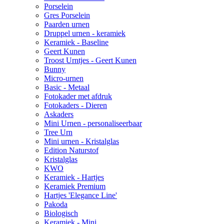
Porselein
Gres Porselein
Paarden urnen
Druppel urnen - keramiek
Keramiek - Baseline
Geert Kunen
Troost Urntjes - Geert Kunen
Bunny
Micro-urnen
Basic - Metaal
Fotokader met afdruk
Fotokaders - Dieren
Askaders
Mini Urnen - personaliseerbaar
Tree Urn
Mini urnen - Kristalglas
Edition Naturstof
Kristalglas
KWO
Keramiek - Hartjes
Keramiek Premium
Hartjes 'Elegance Line'
Pakoda
Biologisch
Keramiek - Mini