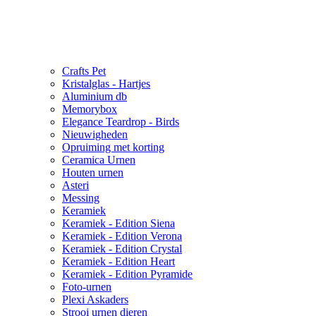
Crafts Pet
Kristalglas - Hartjes
Aluminium db
Memorybox
Elegance Teardrop - Birds
Nieuwigheden
Opruiming met korting
Ceramica Urnen
Houten urnen
Asteri
Messing
Keramiek
Keramiek - Edition Siena
Keramiek - Edition Verona
Keramiek - Edition Crystal
Keramiek - Edition Heart
Keramiek - Edition Pyramide
Foto-urnen
Plexi Askaders
Strooi urnen dieren