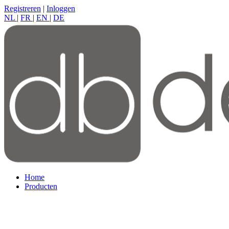
Registreren
|
Inloggen
NL
|
FR
|
EN
|
DE
Home
Producten