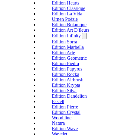
Edition Hearts
Edition Classique
Edition La Vida
Urnen Poëzie
Edition Botanique
Edition Art D'fleurs
Edition Infinity
Edition Sorra
Edition Marbella
Edition Arte
Edition Geometric
Edition Piedra
Edition Papyrus
Edition Rocka
Edition Airbrush
Edition Krypta
Edition Silva
Edition Dandelion
Pastell
Edition Pierre
Edition Crystal
Wood line
Natura
Edition Wave
Wavelet