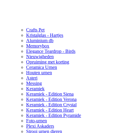
Crafts Pet
Kristalglas - Hartjes
Aluminium db
Memorybox
Elegance Teardrop - Birds
Nieuwigheden
Opruiming met korting
Ceramica Urnen
Houten urnen
Asteri
Messing
Keramiek
Keramiek - Edition Siena
Keramiek - Edition Verona
Keramiek - Edition Crystal
Keramiek - Edition Heart
Keramiek - Edition Pyramide
Foto-urnen
Plexi Askaders
Strooi urnen dieren