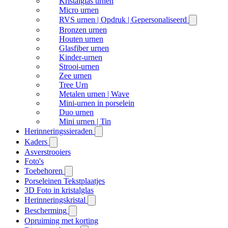
Kristalglas urnen
Micro urnen
RVS urnen | Opdruk | Gepersonaliseerd
Bronzen urnen
Houten urnen
Glasfiber urnen
Kinder-urnen
Strooi-urnen
Zee urnen
Tree Urn
Metalen urnen | Wave
Mini-urnen in porselein
Duo urnen
Mini urnen | Tin
Herinneringssieraden
Kaders
Asverstrooiers
Foto's
Toebehoren
Porseleinen Tekstplaatjes
3D Foto in kristalglas
Herinneringskristal
Bescherming
Opruiming met korting