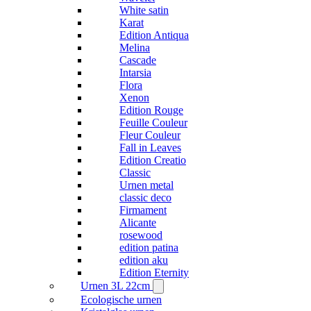
White satin
Karat
Edition Antiqua
Melina
Cascade
Intarsia
Flora
Xenon
Edition Rouge
Feuille Couleur
Fleur Couleur
Fall in Leaves
Edition Creatio
Classic
Urnen metal
classic deco
Firmament
Alicante
rosewood
edition patina
edition aku
Edition Eternity
Urnen 3L 22cm
Ecologische urnen