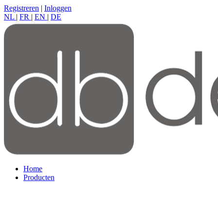
Registreren
|
Inloggen
NL
|
FR
|
EN
|
DE
Home
Producten