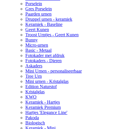
Porselein
Gres Porselein
Paarden urnen
Druppel urnen - keramiek
Keramiek - Baseline
Geert Kunen
Troost Urntjes - Geert Kunen
Bunny
Micro-urnen
Basic - Metaal
Fotokader met afdruk
Fotokaders - Dieren
Askaders
Mini Urnen - personaliseerbaar
Tree Urn
Mini urnen - Kristalglas
Edition Naturstof
Kristalglas
KWO
Keramiek - Hartjes
Keramiek Premium
Hartjes 'Elegance Line'
Pakoda
Biologisch
Keramiek - Mini