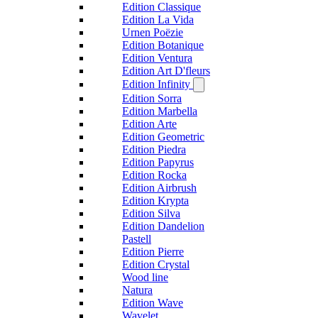
Edition Classique
Edition La Vida
Urnen Poëzie
Edition Botanique
Edition Ventura
Edition Art D'fleurs
Edition Infinity
Edition Sorra
Edition Marbella
Edition Arte
Edition Geometric
Edition Piedra
Edition Papyrus
Edition Rocka
Edition Airbrush
Edition Krypta
Edition Silva
Edition Dandelion
Pastell
Edition Pierre
Edition Crystal
Wood line
Natura
Edition Wave
Wavelet