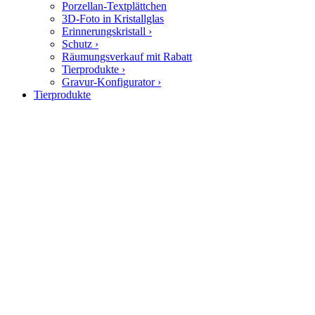
Porzellan-Textplättchen
3D-Foto in Kristallglas
Erinnerungskristall
›
Schutz
›
Räumungsverkauf mit Rabatt
Tierprodukte
›
Gravur-Konfigurator
›
Tierprodukte