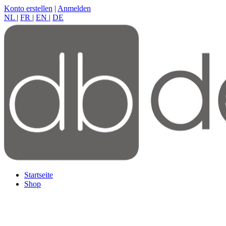
Konto erstellen
|
Anmelden
NL
|
FR
|
EN
|
DE
Startseite
Shop