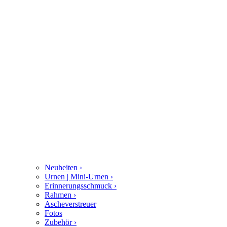
Neuheiten
›
Urnen | Mini-Urnen
›
Erinnerungsschmuck
›
Rahmen
›
Ascheverstreuer
Fotos
Zubehör
›