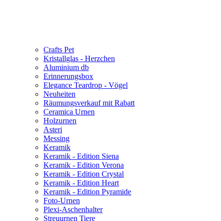
Crafts Pet
Kristallglas - Herzchen
Aluminium db
Erinnerungsbox
Elegance Teardrop - Vögel
Neuheiten
Räumungsverkauf mit Rabatt
Ceramica Urnen
Holzurnen
Asteri
Messing
Keramik
Keramik - Edition Siena
Keramik - Edition Verona
Keramik - Edition Crystal
Keramik - Edition Heart
Keramik - Edition Pyramide
Foto-Urnen
Plexi-Aschenhalter
Streuurnen Tiere