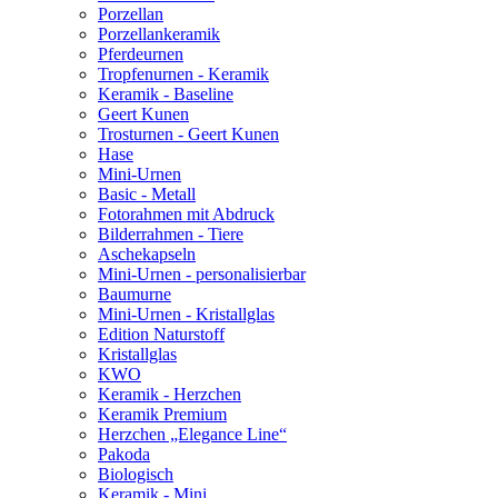
Porzellan
Porzellankeramik
Pferdeurnen
Tropfenurnen - Keramik
Keramik - Baseline
Geert Kunen
Trosturnen - Geert Kunen
Hase
Mini-Urnen
Basic - Metall
Fotorahmen mit Abdruck
Bilderrahmen - Tiere
Aschekapseln
Mini-Urnen - personalisierbar
Baumurne
Mini-Urnen - Kristallglas
Edition Naturstoff
Kristallglas
KWO
Keramik - Herzchen
Keramik Premium
Herzchen „Elegance Line“
Pakoda
Biologisch
Keramik - Mini