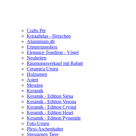
Crafts Pet
Kristallglas - Herzchen
Aluminium db
Erinnerungsbox
Elegance Teardrop - Vögel
Neuheiten
Räumungsverkauf mit Rabatt
Ceramica Urnen
Holzurnen
Asteri
Messing
Keramik
Keramik - Edition Siena
Keramik - Edition Verona
Keramik - Edition Crystal
Keramik - Edition Heart
Keramik - Edition Pyramide
Foto-Urnen
Plexi-Aschenhalter
Streuurnen Tiere