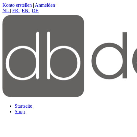
Konto erstellen
|
Anmelden
NL
|
FR
|
EN
|
DE
Startseite
Shop