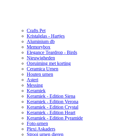
Crafts Pet
Kristalglas - Hartjes
Aluminium db
Memorybox
Elegance Teardrop - Birds
Nieuwigheden
Opruiming met korting
Ceramica Urnen
Houten urnen
Asteri
Messing
Keramiek
Keramiek - Edition Siena
Keramiek - Edition Verona
Keramiek - Edition Crystal
Keramiek - Edition Heart
Keramiek - Edition Pyramide
Foto-urnen
Plexi Askaders
Strooi urnen dieren