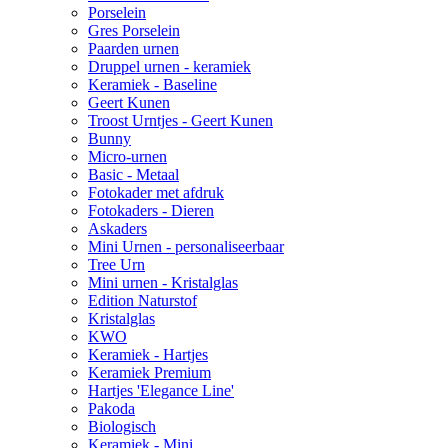
Porselein
Gres Porselein
Paarden urnen
Druppel urnen - keramiek
Keramiek - Baseline
Geert Kunen
Troost Urntjes - Geert Kunen
Bunny
Micro-urnen
Basic - Metaal
Fotokader met afdruk
Fotokaders - Dieren
Askaders
Mini Urnen - personaliseerbaar
Tree Urn
Mini urnen - Kristalglas
Edition Naturstof
Kristalglas
KWO
Keramiek - Hartjes
Keramiek Premium
Hartjes 'Elegance Line'
Pakoda
Biologisch
Keramiek - Mini