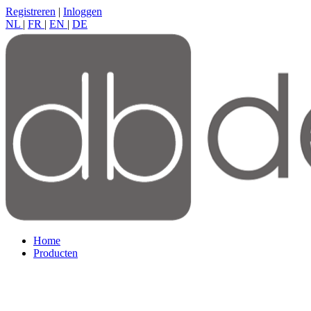
Registreren
|
Inloggen
NL
|
FR
|
EN
|
DE
Home
Producten