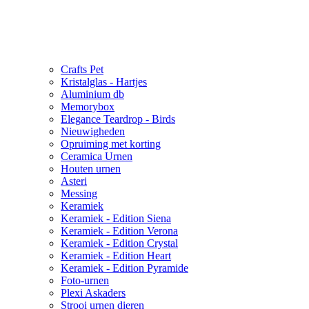
Crafts Pet
Kristalglas - Hartjes
Aluminium db
Memorybox
Elegance Teardrop - Birds
Nieuwigheden
Opruiming met korting
Ceramica Urnen
Houten urnen
Asteri
Messing
Keramiek
Keramiek - Edition Siena
Keramiek - Edition Verona
Keramiek - Edition Crystal
Keramiek - Edition Heart
Keramiek - Edition Pyramide
Foto-urnen
Plexi Askaders
Strooi urnen dieren