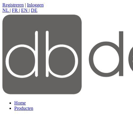
Registreren
|
Inloggen
NL
|
FR
|
EN
|
DE
Home
Producten