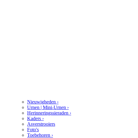
Nieuwigheden
›
Urnen | Mini-Urnen
›
Herinneringssieraden
›
Kaders
›
Asverstrooiers
Foto's
Toebehoren
›