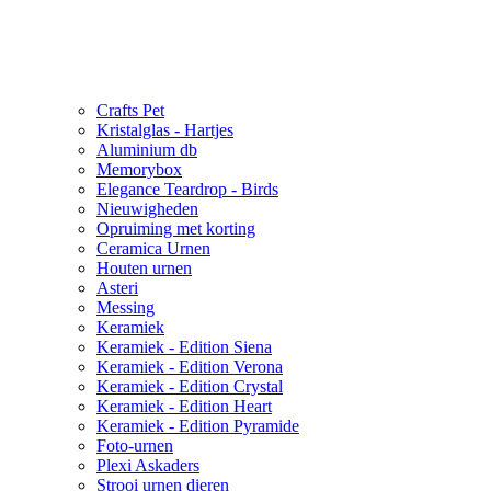
Crafts Pet
Kristalglas - Hartjes
Aluminium db
Memorybox
Elegance Teardrop - Birds
Nieuwigheden
Opruiming met korting
Ceramica Urnen
Houten urnen
Asteri
Messing
Keramiek
Keramiek - Edition Siena
Keramiek - Edition Verona
Keramiek - Edition Crystal
Keramiek - Edition Heart
Keramiek - Edition Pyramide
Foto-urnen
Plexi Askaders
Strooi urnen dieren