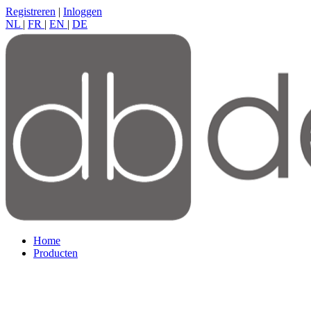
Registreren
|
Inloggen
NL
|
FR
|
EN
|
DE
Home
Producten