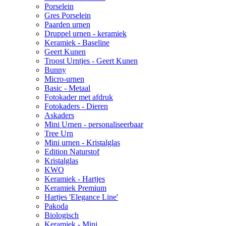
Porselein
Gres Porselein
Paarden urnen
Druppel urnen - keramiek
Keramiek - Baseline
Geert Kunen
Troost Urntjes - Geert Kunen
Bunny
Micro-urnen
Basic - Metaal
Fotokader met afdruk
Fotokaders - Dieren
Askaders
Mini Urnen - personaliseerbaar
Tree Urn
Mini urnen - Kristalglas
Edition Naturstof
Kristalglas
KWO
Keramiek - Hartjes
Keramiek Premium
Hartjes 'Elegance Line'
Pakoda
Biologisch
Keramiek - Mini