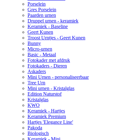
Porselein
Gres Porselein
Paarden urnen
Druppel urnen - keramiek
Keramiek - Baseline
Geert Kunen
Troost Urntjes - Geert Kunen
Bunny
Micro-urnen
Basic - Metaal
Fotokader met afdruk
Fotokaders - Dieren
Askaders
Mini Urnen - personaliseerbaar
Tree Urn
Mini urnen - Kristalglas
Edition Naturstof
Kristalglas
KWO
Keramiek - Hartjes
Keramiek Premium
Hartjes 'Elegance Line'
Pakoda
Biologisch
Keramiek - Mini