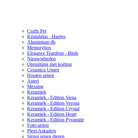
Crafts Pet
Kristalglas - Hartjes
Aluminium db
Memorybox
Elegance Teardrop - Birds
Nieuwigheden
Opruiming met korting
Ceramica Urnen
Houten urnen
Asteri
Messing
Keramiek
Keramiek - Edition Siena
Keramiek - Edition Verona
Keramiek - Edition Crystal
Keramiek - Edition Heart
Keramiek - Edition Pyramide
Foto-urnen
Plexi Askaders
Strooi urnen dieren