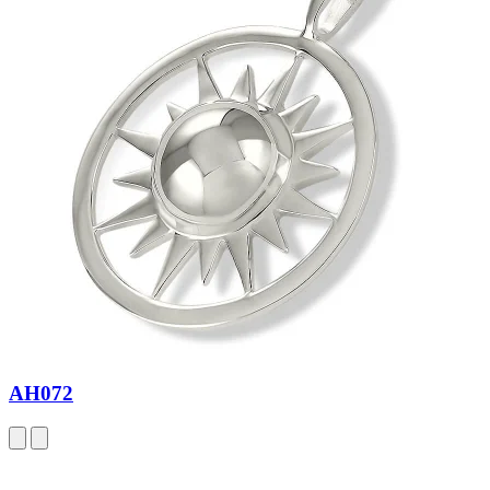
AH072