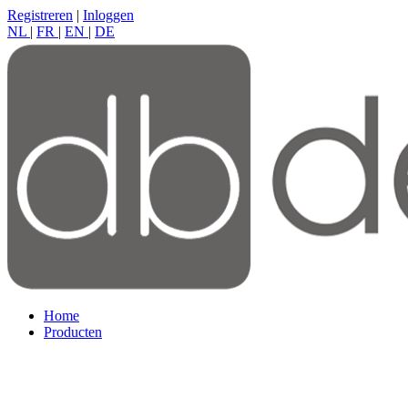
Registreren
|
Inloggen
NL
|
FR
|
EN
|
DE
Home
Producten