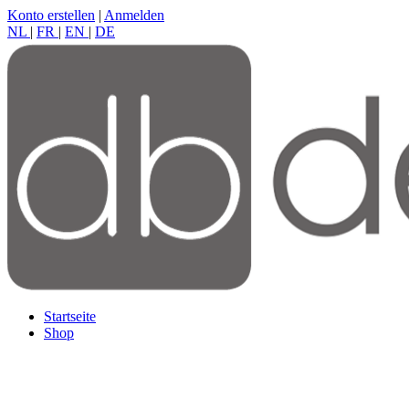
Konto erstellen
|
Anmelden
NL
|
FR
|
EN
|
DE
Startseite
Shop