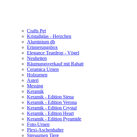
Crafts Pet
Kristallglas - Herzchen
Aluminium db
Erinnerungsbox
Elegance Teardrop - Vögel
Neuheiten
Räumungsverkauf mit Rabatt
Ceramica Urnen
Holzurnen
Asteri
Messing
Keramik
Keramik - Edition Siena
Keramik - Edition Verona
Keramik - Edition Crystal
Keramik - Edition Heart
Keramik - Edition Pyramide
Foto-Urnen
Plexi-Aschenhalter
Streuurnen Tiere