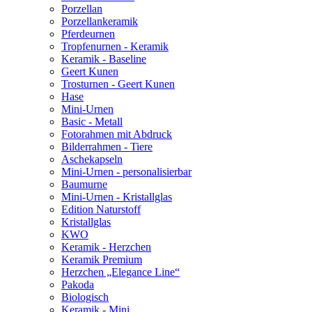
Porzellan
Porzellankeramik
Pferdeurnen
Tropfenurnen - Keramik
Keramik - Baseline
Geert Kunen
Trosturnen - Geert Kunen
Hase
Mini-Urnen
Basic - Metall
Fotorahmen mit Abdruck
Bilderrahmen - Tiere
Aschekapseln
Mini-Urnen - personalisierbar
Baumurne
Mini-Urnen - Kristallglas
Edition Naturstoff
Kristallglas
KWO
Keramik - Herzchen
Keramik Premium
Herzchen „Elegance Line“
Pakoda
Biologisch
Keramik - Mini