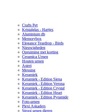
Crafts Pet
Kristalglas - Hartjes
Aluminium db
Memorybox
Elegance Teardrop - Birds
Nieuwigheden
Opruiming met korting
Ceramica Urnen
Houten urnen
Asteri
Messing
Keramiek
Keramiek - Edition Siena
Keramiek - Edition Verona
Keramiek - Edition Crystal
Keramiek - Edition Heart
Keramiek - Edition Pyramide
Foto-urnen
Plexi Askaders
Strooi urnen dieren