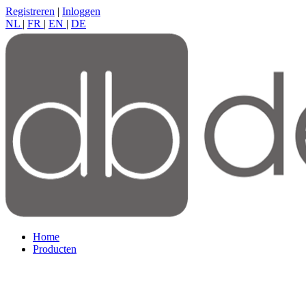
Registreren
|
Inloggen
NL
|
FR
|
EN
|
DE
Home
Producten