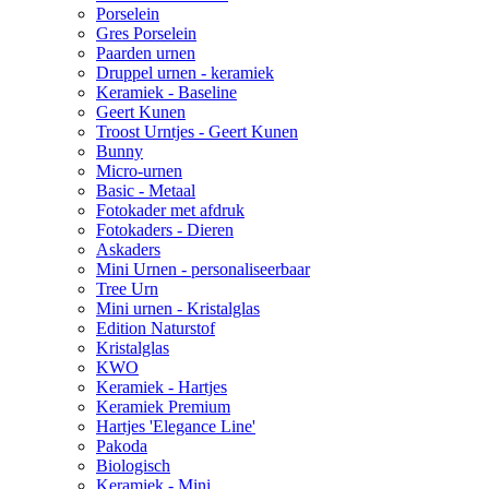
Porselein
Gres Porselein
Paarden urnen
Druppel urnen - keramiek
Keramiek - Baseline
Geert Kunen
Troost Urntjes - Geert Kunen
Bunny
Micro-urnen
Basic - Metaal
Fotokader met afdruk
Fotokaders - Dieren
Askaders
Mini Urnen - personaliseerbaar
Tree Urn
Mini urnen - Kristalglas
Edition Naturstof
Kristalglas
KWO
Keramiek - Hartjes
Keramiek Premium
Hartjes 'Elegance Line'
Pakoda
Biologisch
Keramiek - Mini