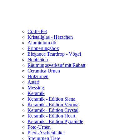
Crafts Pet
Kristallglas - Herzchen
Aluminium db
Erinnerungsbox
Elegance Teardrop - Vögel
Neuheiten
Räumungsverkauf mit Rabatt
Ceramica Urnen
Holzurnen
Asteri
Messing
Keramik
Keramik - Edition Siena
Keramik - Edition Verona
Keramik - Edition Crystal
Keramik - Edition Heart
Keramik - Edition Pyramide
Foto-Urnen
Plexi-Aschenhalter
Streuurnen Tiere