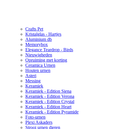
Crafts Pet
Kristalglas - Hartjes
Aluminium db
Memorybox
Elegance Teardrop - Birds
Nieuwigheden
Opruiming met korting
Ceramica Urnen
Houten urnen
Asteri
Messing
Keramiek
Keramiek - Edition Siena
Keramiek - Edition Verona
Keramiek - Edition Crystal
Keramiek - Edition Heart
Keramiek - Edition Pyramide
Foto-urnen
Plexi Askaders
Strooi urnen dieren