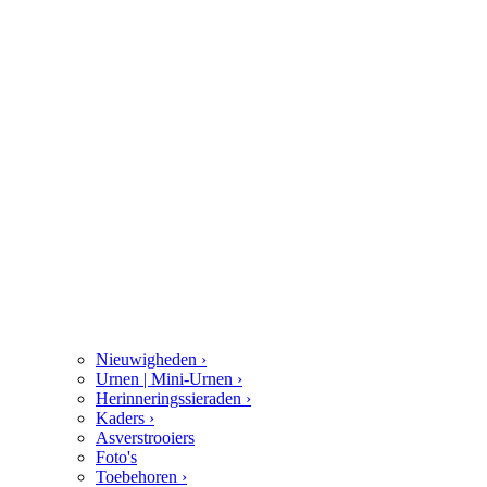
Nieuwigheden
›
Urnen | Mini-Urnen
›
Herinneringssieraden
›
Kaders
›
Asverstrooiers
Foto's
Toebehoren
›