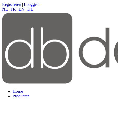
Registreren
|
Inloggen
NL
|
FR
|
EN
|
DE
Home
Producten