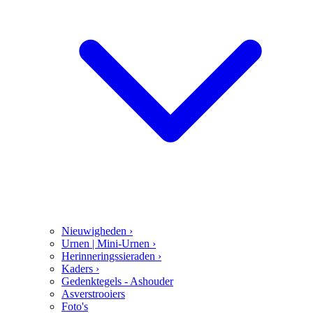
Nieuwigheden
›
Urnen | Mini-Urnen
›
Herinneringssieraden
›
Kaders
›
Gedenktegels - Ashouder
Asverstrooiers
Foto's