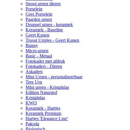
Strooi urnen dieren
Porselein
Gres Porselein
Paarden urnen
Druppel urnen - keramiek
Keramiek - Baseline
Geert Kunen
Troost Urntjes - Geert Kunen
Bunny
Micro-urnen
Basic - Metaal
Fotokader met afdruk
Fotokaders - Dieren
Askaders
Mini Urnen - personaliseerbaar
Tree Urn
Mini urnen - Kristalglas
Edition Naturstof
Kristalglas
KWO
Keramiek - Hartjes
Keramiek Premium
Hartjes 'Elegance Line'
Pakoda
Biologisch