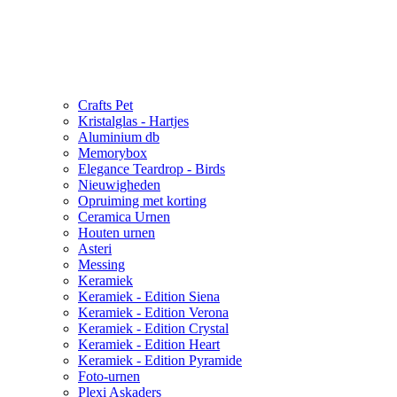
Crafts Pet
Kristalglas - Hartjes
Aluminium db
Memorybox
Elegance Teardrop - Birds
Nieuwigheden
Opruiming met korting
Ceramica Urnen
Houten urnen
Asteri
Messing
Keramiek
Keramiek - Edition Siena
Keramiek - Edition Verona
Keramiek - Edition Crystal
Keramiek - Edition Heart
Keramiek - Edition Pyramide
Foto-urnen
Plexi Askaders