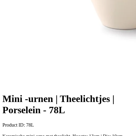
Mini -urnen | Theelichtjes |
Porselein -
78L
Product ID:
78L
Keramische mini-urne met theelicht. Hoogte: 13cm | Dia: 10cm