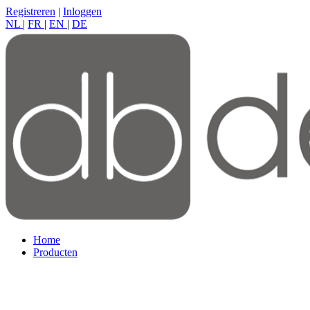
Registreren
|
Inloggen
NL
|
FR
|
EN
|
DE
Home
Producten