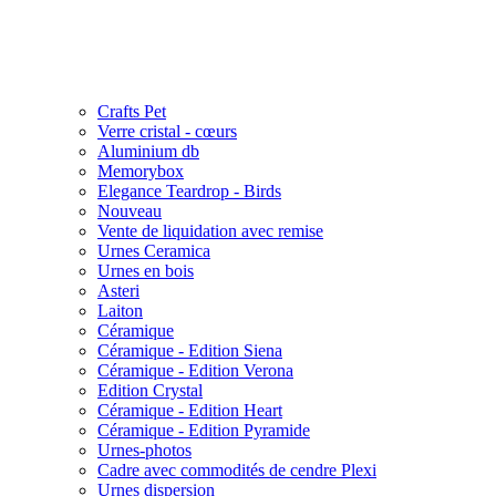
Crafts Pet
Verre cristal - cœurs
Aluminium db
Memorybox
Elegance Teardrop - Birds
Nouveau
Vente de liquidation avec remise
Urnes Ceramica
Urnes en bois
Asteri
Laiton
Céramique
Céramique - Edition Siena
Céramique - Edition Verona
Edition Crystal
Céramique - Edition Heart
Céramique - Edition Pyramide
Urnes-photos
Cadre avec commodités de cendre Plexi
Urnes dispersion