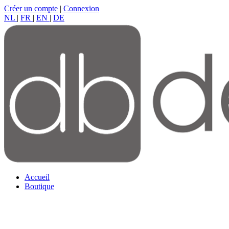
Créer un compte
|
Connexion
NL
|
FR
|
EN
|
DE
Accueil
Boutique