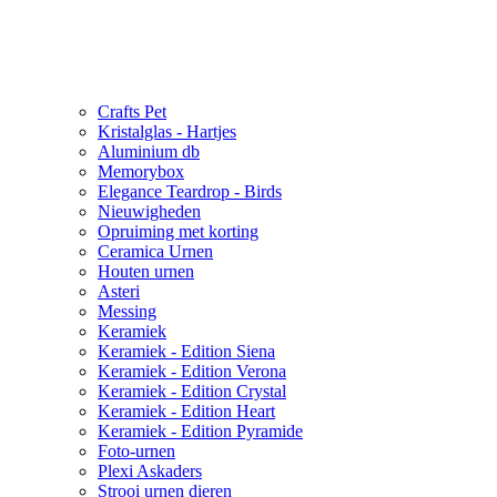
Crafts Pet
Kristalglas - Hartjes
Aluminium db
Memorybox
Elegance Teardrop - Birds
Nieuwigheden
Opruiming met korting
Ceramica Urnen
Houten urnen
Asteri
Messing
Keramiek
Keramiek - Edition Siena
Keramiek - Edition Verona
Keramiek - Edition Crystal
Keramiek - Edition Heart
Keramiek - Edition Pyramide
Foto-urnen
Plexi Askaders
Strooi urnen dieren