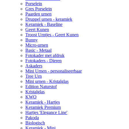
Porselein
Gres Porselein
Paarden urnen
Druppel urnen - keramiek
Keramiek - Baseline
Geert Kunen
Troost Urntjes - Geert Kunen
Bunny
Micro-urnen
Basic - Metaal
Fotokader met afdruk
Fotokaders - Dieren
Askaders
Mini Urnen - personaliseerbaar
Tree Urn
Mini urnen - Kristalglas
Edition Naturstof
Kristalglas
KWO
Keramiek - Hartjes
Keramiek Premium
Hartjes 'Elegance Line'
Pakoda
Biologisch
Keramiek - Mini