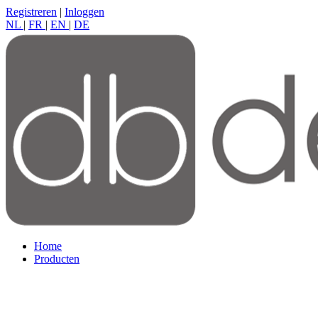
Registreren
|
Inloggen
NL
|
FR
|
EN
|
DE
Home
Producten