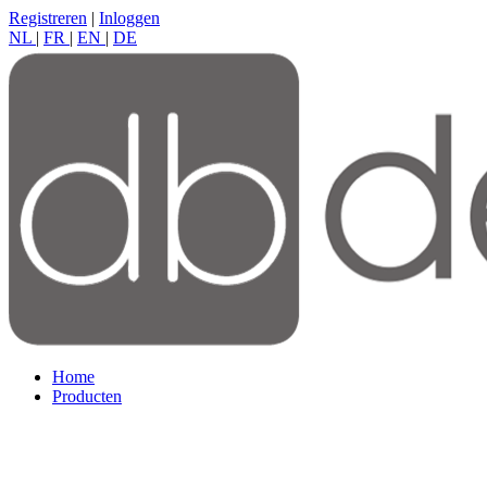
Registreren
|
Inloggen
NL
|
FR
|
EN
|
DE
Home
Producten