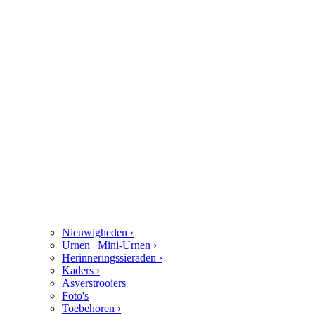
Nieuwigheden
›
Urnen | Mini-Urnen
›
Herinneringssieraden
›
Kaders
›
Asverstrooiers
Foto's
Toebehoren
›