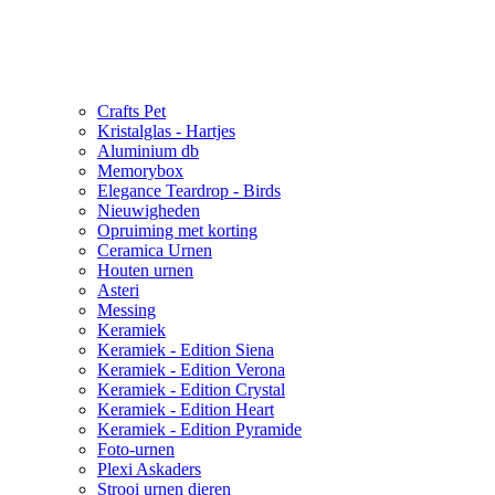
Crafts Pet
Kristalglas - Hartjes
Aluminium db
Memorybox
Elegance Teardrop - Birds
Nieuwigheden
Opruiming met korting
Ceramica Urnen
Houten urnen
Asteri
Messing
Keramiek
Keramiek - Edition Siena
Keramiek - Edition Verona
Keramiek - Edition Crystal
Keramiek - Edition Heart
Keramiek - Edition Pyramide
Foto-urnen
Plexi Askaders
Strooi urnen dieren