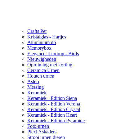
Crafts Pet
Kristalglas - Hartjes
Aluminium db
Memorybox
Elegance Teardrop - Birds
Nieuwigheden
Opruiming met korting
Ceramica Urnen
Houten urnen
Asteri
Messing
Keramiek
Keramiek - Edition Siena
Keramiek - Edition Verona
Keramiek - Edition Crystal
Keramiek - Edition Heart
Keramiek - Edition Pyramide
Foto-urnen
Plexi Askaders
Strooi urnen dieren