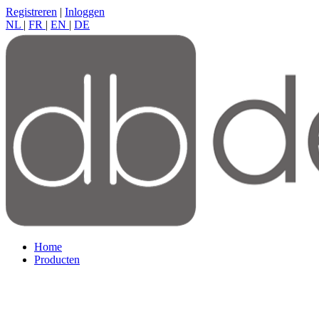
Registreren
|
Inloggen
NL
|
FR
|
EN
|
DE
Home
Producten