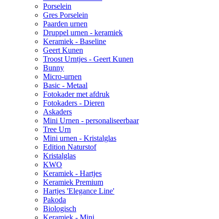
Porselein
Gres Porselein
Paarden urnen
Druppel urnen - keramiek
Keramiek - Baseline
Geert Kunen
Troost Urntjes - Geert Kunen
Bunny
Micro-urnen
Basic - Metaal
Fotokader met afdruk
Fotokaders - Dieren
Askaders
Mini Urnen - personaliseerbaar
Tree Urn
Mini urnen - Kristalglas
Edition Naturstof
Kristalglas
KWO
Keramiek - Hartjes
Keramiek Premium
Hartjes 'Elegance Line'
Pakoda
Biologisch
Keramiek - Mini