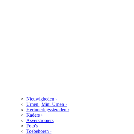
Nieuwigheden
›
Urnen | Mini-Urnen
›
Herinneringssieraden
›
Kaders
›
Asverstrooiers
Foto's
Toebehoren
›