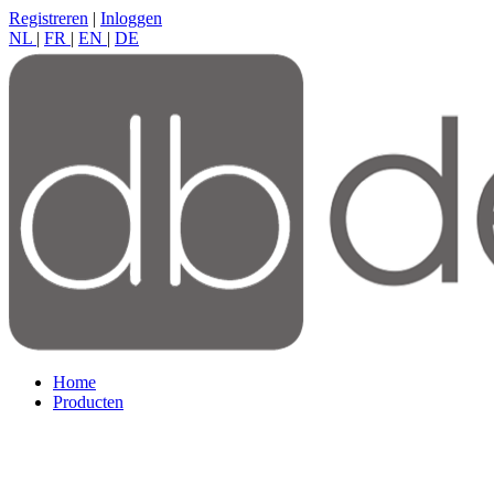
Registreren
|
Inloggen
NL
|
FR
|
EN
|
DE
Home
Producten