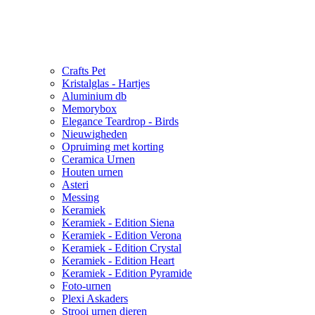
Crafts Pet
Kristalglas - Hartjes
Aluminium db
Memorybox
Elegance Teardrop - Birds
Nieuwigheden
Opruiming met korting
Ceramica Urnen
Houten urnen
Asteri
Messing
Keramiek
Keramiek - Edition Siena
Keramiek - Edition Verona
Keramiek - Edition Crystal
Keramiek - Edition Heart
Keramiek - Edition Pyramide
Foto-urnen
Plexi Askaders
Strooi urnen dieren