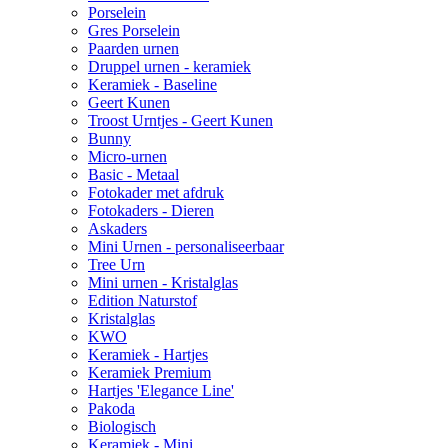
Porselein
Gres Porselein
Paarden urnen
Druppel urnen - keramiek
Keramiek - Baseline
Geert Kunen
Troost Urntjes - Geert Kunen
Bunny
Micro-urnen
Basic - Metaal
Fotokader met afdruk
Fotokaders - Dieren
Askaders
Mini Urnen - personaliseerbaar
Tree Urn
Mini urnen - Kristalglas
Edition Naturstof
Kristalglas
KWO
Keramiek - Hartjes
Keramiek Premium
Hartjes 'Elegance Line'
Pakoda
Biologisch
Keramiek - Mini