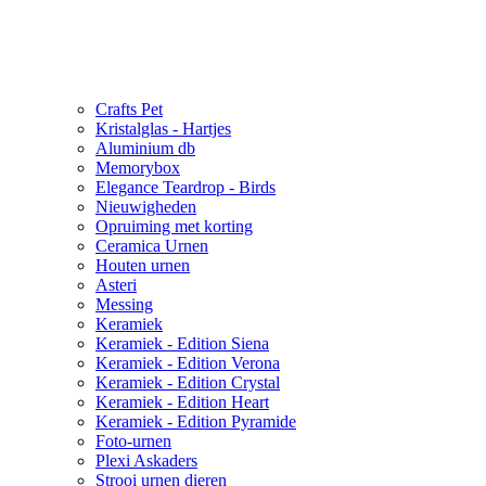
Crafts Pet
Kristalglas - Hartjes
Aluminium db
Memorybox
Elegance Teardrop - Birds
Nieuwigheden
Opruiming met korting
Ceramica Urnen
Houten urnen
Asteri
Messing
Keramiek
Keramiek - Edition Siena
Keramiek - Edition Verona
Keramiek - Edition Crystal
Keramiek - Edition Heart
Keramiek - Edition Pyramide
Foto-urnen
Plexi Askaders
Strooi urnen dieren