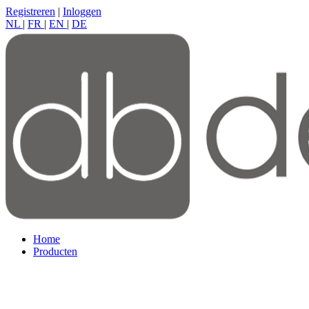
Registreren
|
Inloggen
NL
|
FR
|
EN
|
DE
Home
Producten