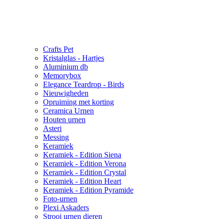
Crafts Pet
Kristalglas - Hartjes
Aluminium db
Memorybox
Elegance Teardrop - Birds
Nieuwigheden
Opruiming met korting
Ceramica Urnen
Houten urnen
Asteri
Messing
Keramiek
Keramiek - Edition Siena
Keramiek - Edition Verona
Keramiek - Edition Crystal
Keramiek - Edition Heart
Keramiek - Edition Pyramide
Foto-urnen
Plexi Askaders
Strooi urnen dieren