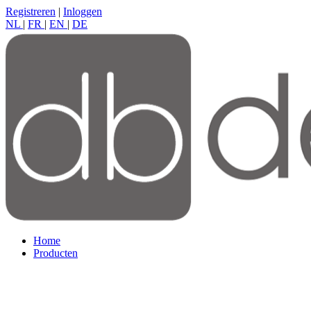
Registreren
|
Inloggen
NL
|
FR
|
EN
|
DE
Home
Producten