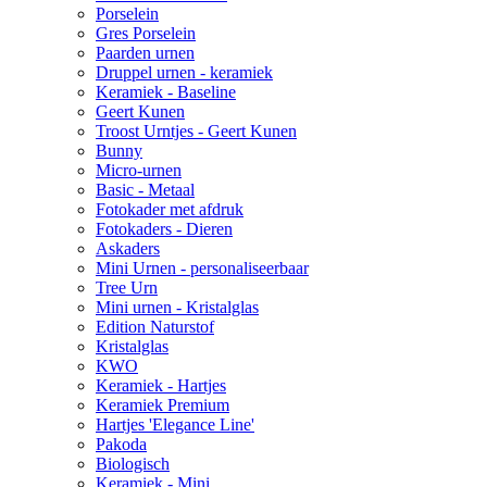
Porselein
Gres Porselein
Paarden urnen
Druppel urnen - keramiek
Keramiek - Baseline
Geert Kunen
Troost Urntjes - Geert Kunen
Bunny
Micro-urnen
Basic - Metaal
Fotokader met afdruk
Fotokaders - Dieren
Askaders
Mini Urnen - personaliseerbaar
Tree Urn
Mini urnen - Kristalglas
Edition Naturstof
Kristalglas
KWO
Keramiek - Hartjes
Keramiek Premium
Hartjes 'Elegance Line'
Pakoda
Biologisch
Keramiek - Mini