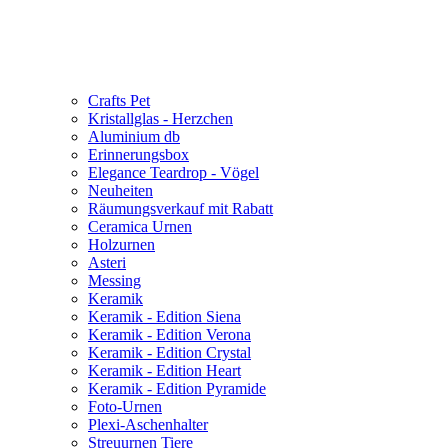
Crafts Pet
Kristallglas - Herzchen
Aluminium db
Erinnerungsbox
Elegance Teardrop - Vögel
Neuheiten
Räumungsverkauf mit Rabatt
Ceramica Urnen
Holzurnen
Asteri
Messing
Keramik
Keramik - Edition Siena
Keramik - Edition Verona
Keramik - Edition Crystal
Keramik - Edition Heart
Keramik - Edition Pyramide
Foto-Urnen
Plexi-Aschenhalter
Streuurnen Tiere