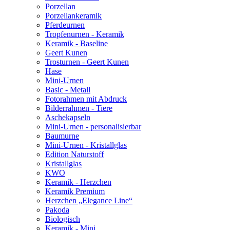
Porzellan
Porzellankeramik
Pferdeurnen
Tropfenurnen - Keramik
Keramik - Baseline
Geert Kunen
Trosturnen - Geert Kunen
Hase
Mini-Urnen
Basic - Metall
Fotorahmen mit Abdruck
Bilderrahmen - Tiere
Aschekapseln
Mini-Urnen - personalisierbar
Baumurne
Mini-Urnen - Kristallglas
Edition Naturstoff
Kristallglas
KWO
Keramik - Herzchen
Keramik Premium
Herzchen „Elegance Line“
Pakoda
Biologisch
Keramik - Mini