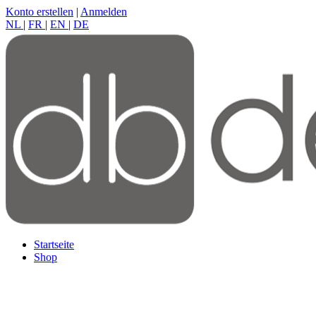
Konto erstellen
|
Anmelden
NL
|
FR
|
EN
|
DE
Startseite
Shop