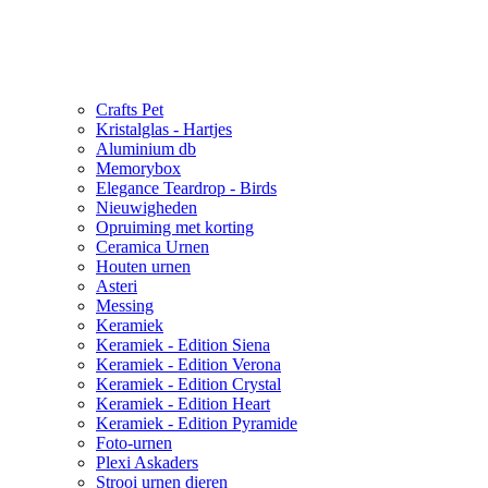
Crafts Pet
Kristalglas - Hartjes
Aluminium db
Memorybox
Elegance Teardrop - Birds
Nieuwigheden
Opruiming met korting
Ceramica Urnen
Houten urnen
Asteri
Messing
Keramiek
Keramiek - Edition Siena
Keramiek - Edition Verona
Keramiek - Edition Crystal
Keramiek - Edition Heart
Keramiek - Edition Pyramide
Foto-urnen
Plexi Askaders
Strooi urnen dieren