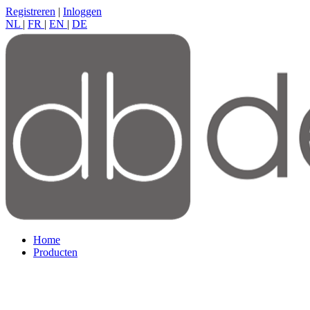
Registreren
|
Inloggen
NL
|
FR
|
EN
|
DE
Home
Producten