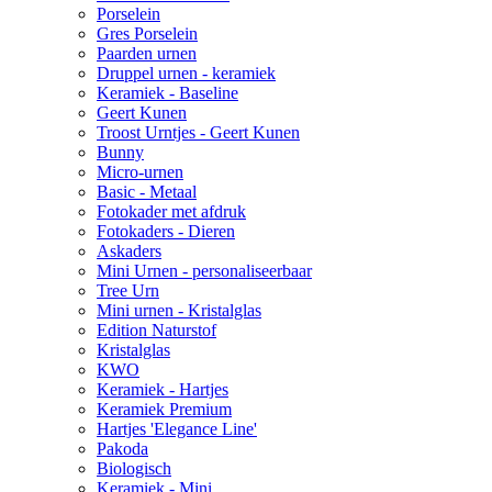
Porselein
Gres Porselein
Paarden urnen
Druppel urnen - keramiek
Keramiek - Baseline
Geert Kunen
Troost Urntjes - Geert Kunen
Bunny
Micro-urnen
Basic - Metaal
Fotokader met afdruk
Fotokaders - Dieren
Askaders
Mini Urnen - personaliseerbaar
Tree Urn
Mini urnen - Kristalglas
Edition Naturstof
Kristalglas
KWO
Keramiek - Hartjes
Keramiek Premium
Hartjes 'Elegance Line'
Pakoda
Biologisch
Keramiek - Mini