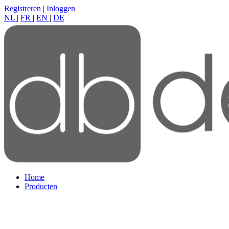
Registreren
|
Inloggen
NL
|
FR
|
EN
|
DE
Home
Producten