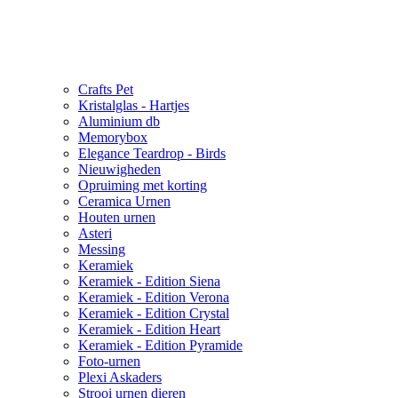
Crafts Pet
Kristalglas - Hartjes
Aluminium db
Memorybox
Elegance Teardrop - Birds
Nieuwigheden
Opruiming met korting
Ceramica Urnen
Houten urnen
Asteri
Messing
Keramiek
Keramiek - Edition Siena
Keramiek - Edition Verona
Keramiek - Edition Crystal
Keramiek - Edition Heart
Keramiek - Edition Pyramide
Foto-urnen
Plexi Askaders
Strooi urnen dieren