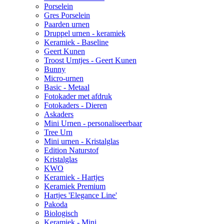
Porselein
Gres Porselein
Paarden urnen
Druppel urnen - keramiek
Keramiek - Baseline
Geert Kunen
Troost Urntjes - Geert Kunen
Bunny
Micro-urnen
Basic - Metaal
Fotokader met afdruk
Fotokaders - Dieren
Askaders
Mini Urnen - personaliseerbaar
Tree Urn
Mini urnen - Kristalglas
Edition Naturstof
Kristalglas
KWO
Keramiek - Hartjes
Keramiek Premium
Hartjes 'Elegance Line'
Pakoda
Biologisch
Keramiek - Mini