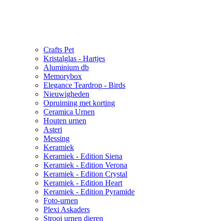
Crafts Pet
Kristalglas - Hartjes
Aluminium db
Memorybox
Elegance Teardrop - Birds
Nieuwigheden
Opruiming met korting
Ceramica Urnen
Houten urnen
Asteri
Messing
Keramiek
Keramiek - Edition Siena
Keramiek - Edition Verona
Keramiek - Edition Crystal
Keramiek - Edition Heart
Keramiek - Edition Pyramide
Foto-urnen
Plexi Askaders
Strooi urnen dieren