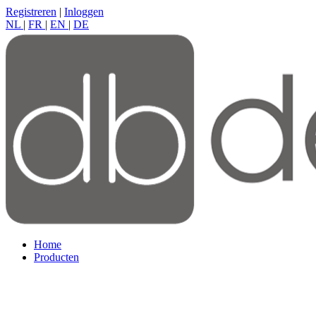
Registreren
|
Inloggen
NL
|
FR
|
EN
|
DE
Home
Producten