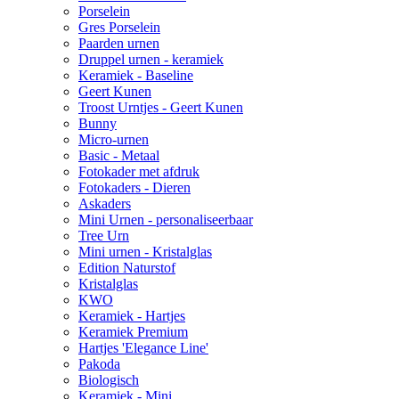
Porselein
Gres Porselein
Paarden urnen
Druppel urnen - keramiek
Keramiek - Baseline
Geert Kunen
Troost Urntjes - Geert Kunen
Bunny
Micro-urnen
Basic - Metaal
Fotokader met afdruk
Fotokaders - Dieren
Askaders
Mini Urnen - personaliseerbaar
Tree Urn
Mini urnen - Kristalglas
Edition Naturstof
Kristalglas
KWO
Keramiek - Hartjes
Keramiek Premium
Hartjes 'Elegance Line'
Pakoda
Biologisch
Keramiek - Mini