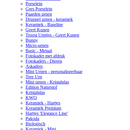
Porselein
Gres Porselein
Paarden urnen
Druppel urnen - keramiek
Keramiek - Baseline
Geert Kunen
Troost Urntjes - Geert Kunen
Bunny
Micro-urnen
Basic - Metaal
Fotokader met afdruk
Fotokaders - Dieren
Askaders
Mini Urnen - personaliseerbaar
Tree Urn
Mini urnen - Kristalglas
Edition Naturstof
Kristalglas
KWO
Keramiek - Hartjes
Keramiek Premium
Hartjes 'Elegance Line'
Pakoda
Biologisch
Keramiek - Mini