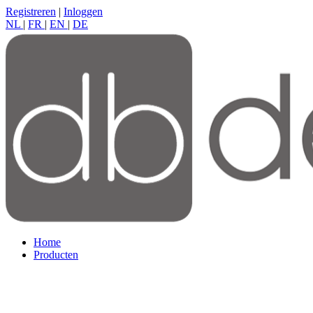
Registreren
|
Inloggen
NL
|
FR
|
EN
|
DE
Home
Producten