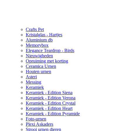
Crafts Pet
Kristalglas - Hartjes
Aluminium db
Memorybox
Elegance Teardrop - Birds
Nieuwigheden
Opruiming met korting
Ceramica Urnen
Houten urnen
Asteri
Messing
Keramiek
Keramiek - Edition Siena
Keramiek - Edition Verona
Keramiek - Edition Crystal
Keramiek - Edition Heart
Keramiek - Edition Pyramide
Foto-urnen
Plexi Askaders
Strooi urnen dieren