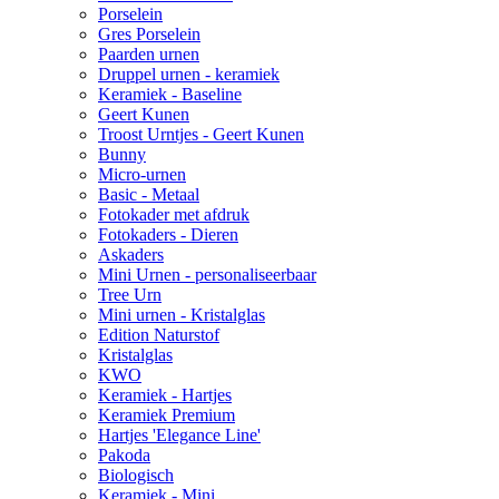
Porselein
Gres Porselein
Paarden urnen
Druppel urnen - keramiek
Keramiek - Baseline
Geert Kunen
Troost Urntjes - Geert Kunen
Bunny
Micro-urnen
Basic - Metaal
Fotokader met afdruk
Fotokaders - Dieren
Askaders
Mini Urnen - personaliseerbaar
Tree Urn
Mini urnen - Kristalglas
Edition Naturstof
Kristalglas
KWO
Keramiek - Hartjes
Keramiek Premium
Hartjes 'Elegance Line'
Pakoda
Biologisch
Keramiek - Mini