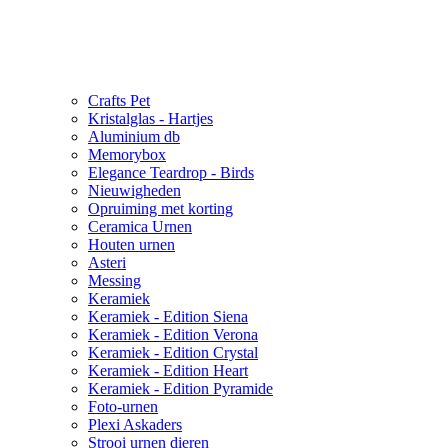
Crafts Pet
Kristalglas - Hartjes
Aluminium db
Memorybox
Elegance Teardrop - Birds
Nieuwigheden
Opruiming met korting
Ceramica Urnen
Houten urnen
Asteri
Messing
Keramiek
Keramiek - Edition Siena
Keramiek - Edition Verona
Keramiek - Edition Crystal
Keramiek - Edition Heart
Keramiek - Edition Pyramide
Foto-urnen
Plexi Askaders
Strooi urnen dieren