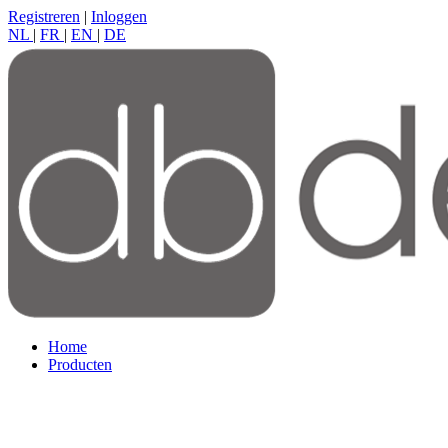
Registreren
|
Inloggen
NL
|
FR
|
EN
|
DE
Home
Producten