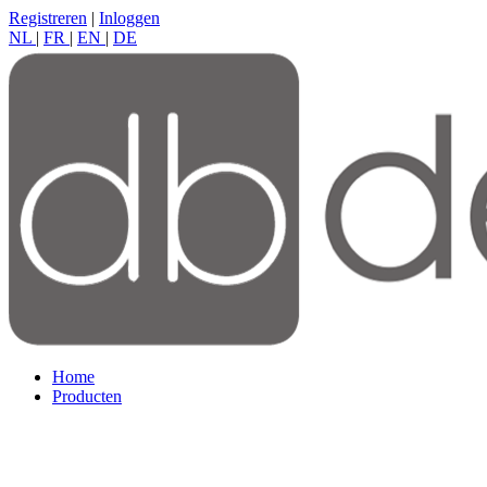
Registreren
|
Inloggen
NL
|
FR
|
EN
|
DE
Home
Producten