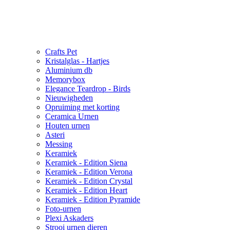
Crafts Pet
Kristalglas - Hartjes
Aluminium db
Memorybox
Elegance Teardrop - Birds
Nieuwigheden
Opruiming met korting
Ceramica Urnen
Houten urnen
Asteri
Messing
Keramiek
Keramiek - Edition Siena
Keramiek - Edition Verona
Keramiek - Edition Crystal
Keramiek - Edition Heart
Keramiek - Edition Pyramide
Foto-urnen
Plexi Askaders
Strooi urnen dieren