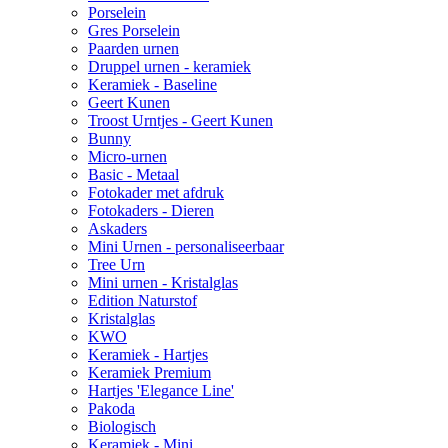
Porselein
Gres Porselein
Paarden urnen
Druppel urnen - keramiek
Keramiek - Baseline
Geert Kunen
Troost Urntjes - Geert Kunen
Bunny
Micro-urnen
Basic - Metaal
Fotokader met afdruk
Fotokaders - Dieren
Askaders
Mini Urnen - personaliseerbaar
Tree Urn
Mini urnen - Kristalglas
Edition Naturstof
Kristalglas
KWO
Keramiek - Hartjes
Keramiek Premium
Hartjes 'Elegance Line'
Pakoda
Biologisch
Keramiek - Mini