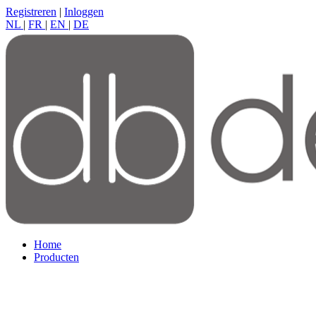
Registreren
|
Inloggen
NL
|
FR
|
EN
|
DE
Home
Producten