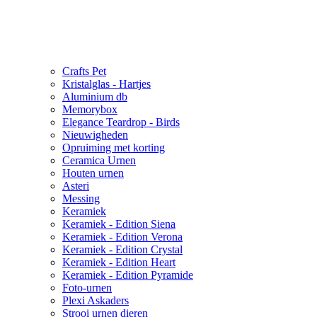
Crafts Pet
Kristalglas - Hartjes
Aluminium db
Memorybox
Elegance Teardrop - Birds
Nieuwigheden
Opruiming met korting
Ceramica Urnen
Houten urnen
Asteri
Messing
Keramiek
Keramiek - Edition Siena
Keramiek - Edition Verona
Keramiek - Edition Crystal
Keramiek - Edition Heart
Keramiek - Edition Pyramide
Foto-urnen
Plexi Askaders
Strooi urnen dieren