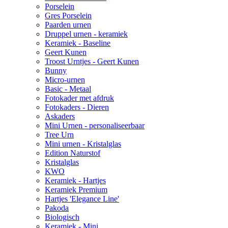
Porselein
Gres Porselein
Paarden urnen
Druppel urnen - keramiek
Keramiek - Baseline
Geert Kunen
Troost Urntjes - Geert Kunen
Bunny
Micro-urnen
Basic - Metaal
Fotokader met afdruk
Fotokaders - Dieren
Askaders
Mini Urnen - personaliseerbaar
Tree Urn
Mini urnen - Kristalglas
Edition Naturstof
Kristalglas
KWO
Keramiek - Hartjes
Keramiek Premium
Hartjes 'Elegance Line'
Pakoda
Biologisch
Keramiek - Mini