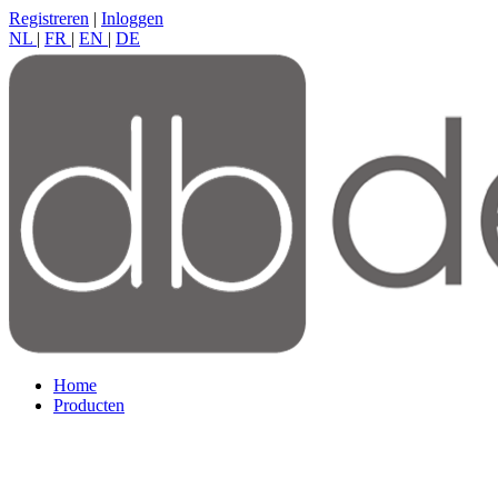
Registreren
|
Inloggen
NL
|
FR
|
EN
|
DE
Home
Producten