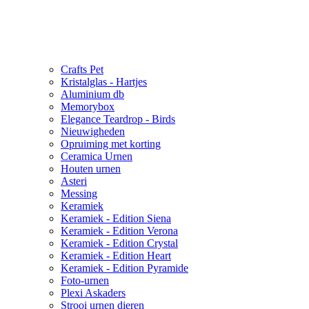
Crafts Pet
Kristalglas - Hartjes
Aluminium db
Memorybox
Elegance Teardrop - Birds
Nieuwigheden
Opruiming met korting
Ceramica Urnen
Houten urnen
Asteri
Messing
Keramiek
Keramiek - Edition Siena
Keramiek - Edition Verona
Keramiek - Edition Crystal
Keramiek - Edition Heart
Keramiek - Edition Pyramide
Foto-urnen
Plexi Askaders
Strooi urnen dieren