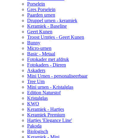
Porselein
Gres Porselein
Paarden urnen
Druppel urnen - keramiek
Keramiek - Baseline
Geert Kunen
Troost Urntjes - Geert Kunen
Bunny
Micro-urnen
Basic - Metaal
Fotokader met afdruk
Fotokaders - Dieren
Askaders
Mini Urnen - personaliseerbaar
Tree Urn
Mini urnen - Kristalglas
Edition Naturstof
Kristalglas
KWO
Keramiek - Hartjes
Keramiek Premium
Hartjes 'Elegance Line'
Pakoda
Biologisch
Keramiek - Mini