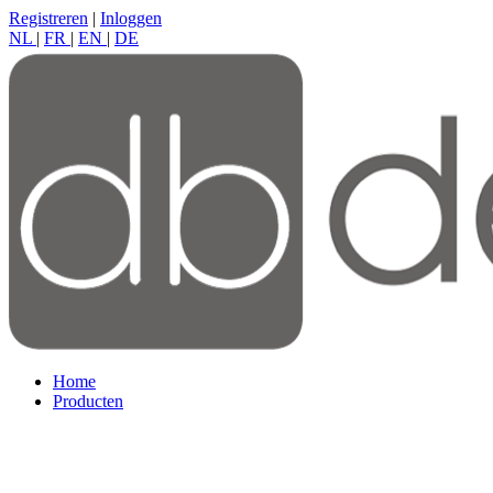
Registreren
|
Inloggen
NL
|
FR
|
EN
|
DE
Home
Producten