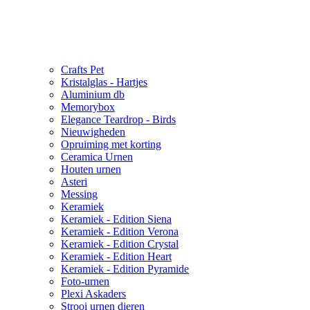
Crafts Pet
Kristalglas - Hartjes
Aluminium db
Memorybox
Elegance Teardrop - Birds
Nieuwigheden
Opruiming met korting
Ceramica Urnen
Houten urnen
Asteri
Messing
Keramiek
Keramiek - Edition Siena
Keramiek - Edition Verona
Keramiek - Edition Crystal
Keramiek - Edition Heart
Keramiek - Edition Pyramide
Foto-urnen
Plexi Askaders
Strooi urnen dieren