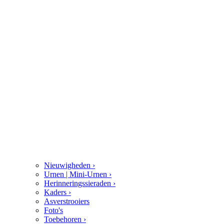
Nieuwigheden
›
Urnen | Mini-Urnen
›
Herinneringssieraden
›
Kaders
›
Asverstrooiers
Foto's
Toebehoren
›